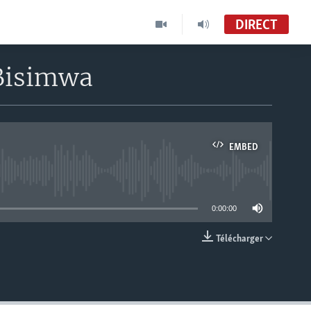
DIRECT
 Bisimwa
EMBED
able
0:00:00
Télécharger
EMBED