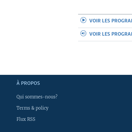
VOIR LES PROGR
VOIR LES PROGR
À PROPOS
Qui sommes-nous?
Terms & policy
Apprenez L'anglais
Flux RSS
SUIVEZ-NOUS