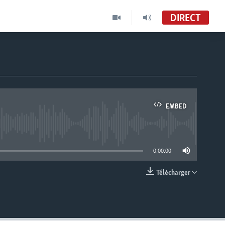
DIRECT
EMBED
able
0:00:00
Télécharger
EMBED