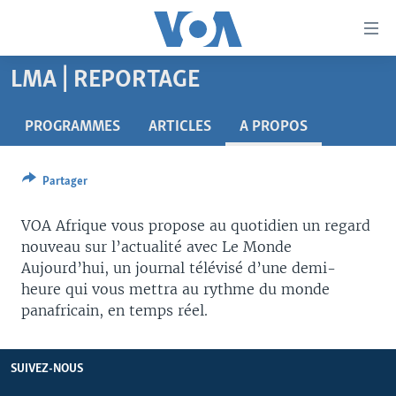
Liens
d'accessibilité
Menu
LMA | REPORTAGE
principal
À LA UNE
Retour
TV
AFRIQUE
PROGRAMMES
ARTICLES
A PROPOS
à
la
RADIO
ÉTATS-UNIS
LE MONDE AUJOURD'HUI
navigation
Partager
AUTRES LANGUES
MONDE
VOA60 AFRIQUE
LE MONDE AUJOURD'HUI
principale
Retour
SPORT
WASHINGTON FORUM
À VOTRE AVIS
BAMBARA
VOA Afrique vous propose au quotidien un regard
à
Apprenez L'anglais
nouveau sur l’actualité avec Le Monde
CORRESPONDANT VOA
VOTRE SANTÉ VOTRE AVENIR
FULFULDE
la
Aujourd’hui, un journal télévisé d’une demi-
recherche
SUIVEZ-NOUS
FOCUS SAHEL
LE MONDE AU FÉMININ
LINGALA
heure qui vous mettra au rythme du monde
panafricain, en temps réel.
REPORTAGES
L'AMÉRIQUE ET VOUS
SANGO
VOUS + NOUS
DIALOGUE DES RELIGIONS
Langues
SUIVEZ-NOUS
CARNET DE SANTÉ
RM SHOW