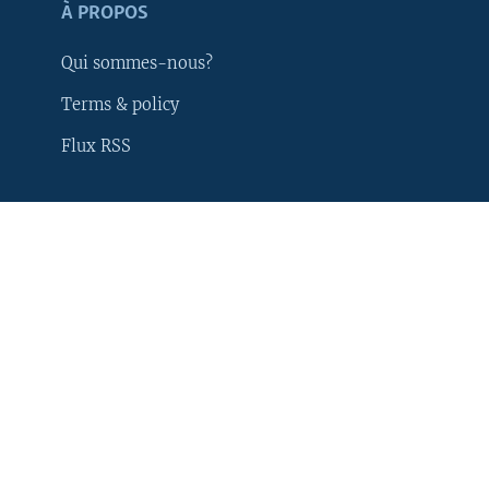
À PROPOS
Qui sommes-nous?
Terms & policy
Flux RSS
Apprenez L'anglais
SUIVEZ-NOUS