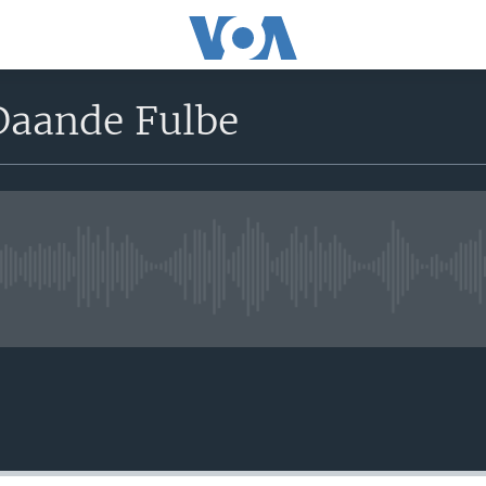
Daande Fulbe
No live streaming currently avai