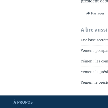
président depu
Partager
A lire aussi
Une base secrèt
Yémen : pourparl
Yémen : les com
Yémen : le prési
Yémen: le présid
Apprenez L'anglais
À PROPOS