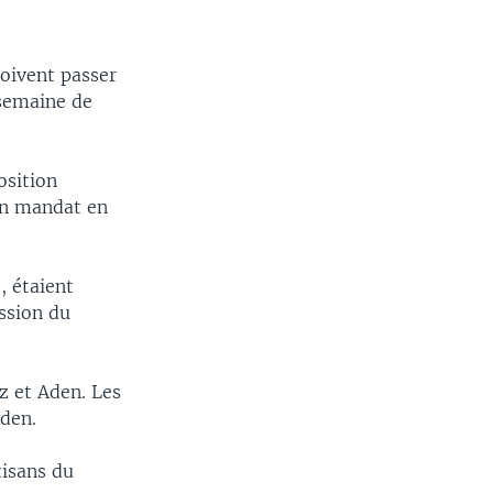
doivent passer
 semaine de
osition
son mandat en
, étaient
ission du
z et Aden. Les
Aden.
tisans du