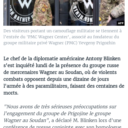
Des visiteurs portant un camouflage militaire se tiennent à
l'entrée du 'PMC Wagner Center', associé au fondateur du
groupe militaire privé Wagner (PMC) Yevgeny Prigozhin
Le chef de la diplomatie américaine Antony Blinken
s'est inquiété lundi de la présence du groupe russe
de mercenaires Wagner au Soudan, où de violents
combats opposent depuis une dizaine de jours
l'armée à des paramilitaires, faisant des centaines de
morts.
"Nous avons de très sérieuses préoccupations sur
l'engagement du groupe de Prigojine le groupe
Wagner au Soudan",
a déclaré M. Blinken lors d'une
conférence de presse conjointe avec son homologue