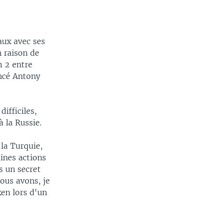
aux avec ses
 raison de
m 2 entre
oncé Antony
ifficiles,
 la Russie.
la Turquie,
ines actions
s un secret
nous avons, je
ken lors d'un