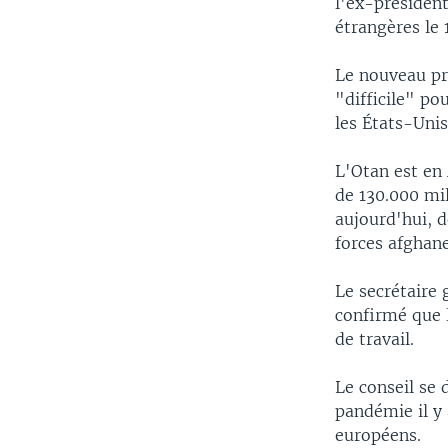
l'ex-présiden
étrangères le 
Le nouveau pré
"difficile" po
les États-Uni
L'Otan est en
de 130.000 mi
aujourd'hui, 
forces afghane
Le secrétaire 
confirmé que l
de travail.
Le conseil se 
pandémie il y 
européens.