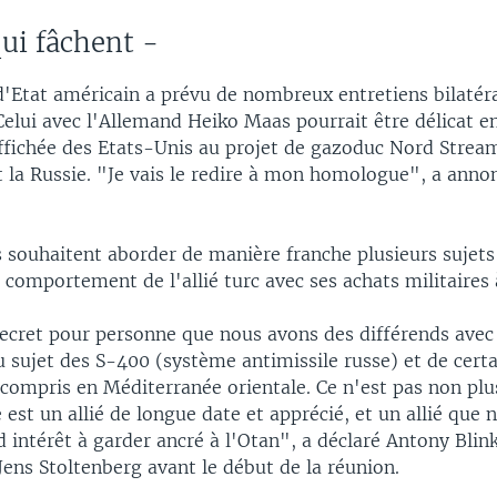
qui fâchent -
 d'Etat américain a prévu de nombreux entretiens bilatér
elui avec l'Allemand Heiko Maas pourrait être délicat en
affichée des Etats-Unis au projet de gazoduc Nord Strea
t la Russie. "Je vais le redire à mon homologue", a ann
souhaitent aborder de manière franche plusieurs sujets d
omportement de l'allié turc avec ses achats militaires à
secret pour personne que nous avons des différends avec 
sujet des S-400 (système antimissile russe) et de certa
 compris en Méditerranée orientale. Ce n'est pas non plu
 est un allié de longue date et apprécié, et un allié que 
d intérêt à garder ancré à l'Otan", a déclaré Antony Blin
ens Stoltenberg avant le début de la réunion.