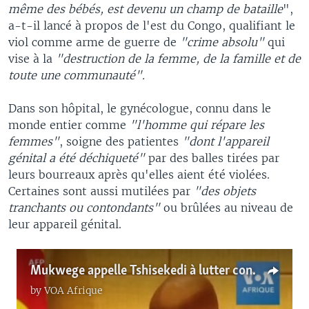
même des bébés, est devenu un champ de bataille
",
a-t-il lancé à propos de l'est du Congo, qualifiant le
viol comme arme de guerre de
"crime absolu"
qui
vise à la
"destruction de la femme, de la famille et de
toute une communauté".
Dans son hôpital, le gynécologue, connu dans le
monde entier comme
"l'homme qui répare les
femmes"
, soigne des patientes
"dont l'appareil
génital a été déchiqueté"
par des balles tirées par
leurs bourreaux après qu'elles aient été violées.
Certaines sont aussi mutilées par
"des objets
tranchants ou contondants"
ou brûlées au niveau de
leur appareil génital.
Mukwege appelle Tshisekedi à lutter contre l'impunité en RDC
by
VOA Afrique