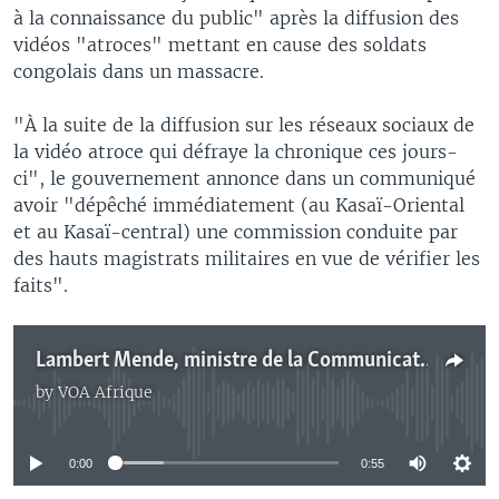
à la connaissance du public" après la diffusion des
vidéos "atroces" mettant en cause des soldats
congolais dans un massacre.
"À la suite de la diffusion sur les réseaux sociaux de
la vidéo atroce qui défraye la chronique ces jours-
ci", le gouvernement annonce dans un communiqué
avoir "dépêché immédiatement (au Kasaï-Oriental
et au Kasaï-central) une commission conduite par
des hauts magistrats militaires en vue de vérifier les
faits".
Lambert Mende, ministre de la Communications et des Médias de la RDC, au micro de Top Congo FM, notre partenaire à Kinshasa
by
VOA Afrique
No media source currently available
0:00
0:55