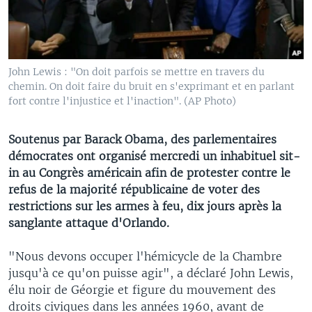
John Lewis : "On doit parfois se mettre en travers du
chemin. On doit faire du bruit en s'exprimant et en parlant
fort contre l'injustice et l'inaction". (AP Photo)
Soutenus par Barack Obama, des parlementaires
démocrates ont organisé mercredi un inhabituel sit-
in au Congrès américain afin de protester contre le
refus de la majorité républicaine de voter des
restrictions sur les armes à feu, dix jours après la
sanglante attaque d'Orlando.
"Nous devons occuper l'hémicycle de la Chambre
jusqu'à ce qu'on puisse agir", a déclaré John Lewis,
élu noir de Géorgie et figure du mouvement des
droits civiques dans les années 1960, avant de