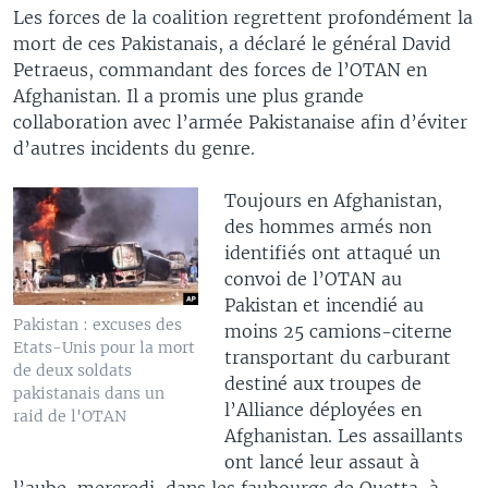
Les forces de la coalition regrettent profondément la
mort de ces Pakistanais, a déclaré le général David
Petraeus, commandant des forces de l’OTAN en
Afghanistan. Il a promis une plus grande
collaboration avec l’armée Pakistanaise afin d’éviter
d’autres incidents du genre.
Toujours en Afghanistan,
des hommes armés non
identifiés ont attaqué un
convoi de l’OTAN au
Pakistan et incendié au
Pakistan : excuses des
moins 25 camions-citerne
Etats-Unis pour la mort
transportant du carburant
de deux soldats
destiné aux troupes de
pakistanais dans un
l’Alliance déployées en
raid de l'OTAN
Afghanistan. Les assaillants
ont lancé leur assaut à
l’aube, mercredi, dans les faubourgs de Quetta, à