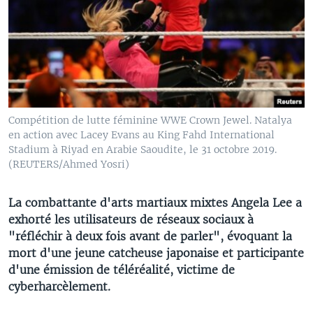
Compétition de lutte féminine WWE Crown Jewel. Natalya
en action avec Lacey Evans au King Fahd International
Stadium à Riyad en Arabie Saoudite, le 31 octobre 2019.
(REUTERS/Ahmed Yosri)
La combattante d'arts martiaux mixtes Angela Lee a
exhorté les utilisateurs de réseaux sociaux à
"réfléchir à deux fois avant de parler", évoquant la
mort d'une jeune catcheuse japonaise et participante
d'une émission de téléréalité, victime de
cyberharcèlement.