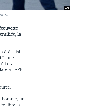
2018.
écouverte
ntifiée, la
a été saisi
at", une
'il était
laré à l'AFP
ource.
. L'homme, un
ée libre, a