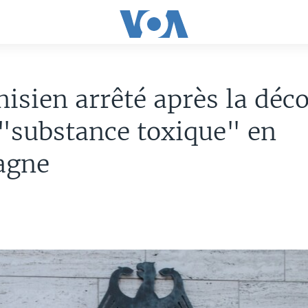
isien arrêté après la déc
"substance toxique" en
agne