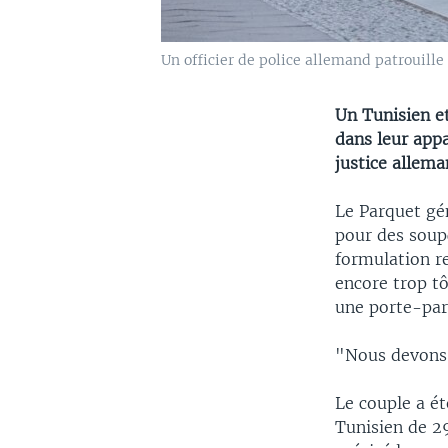
Un officier de police allemand patrouille 
Un Tunisien e
dans leur app
justice allema
Le Parquet gén
pour des soupç
formulation re
encore trop tô
une porte-paro
"Nous devons a
Le couple a ét
Tunisien de 29