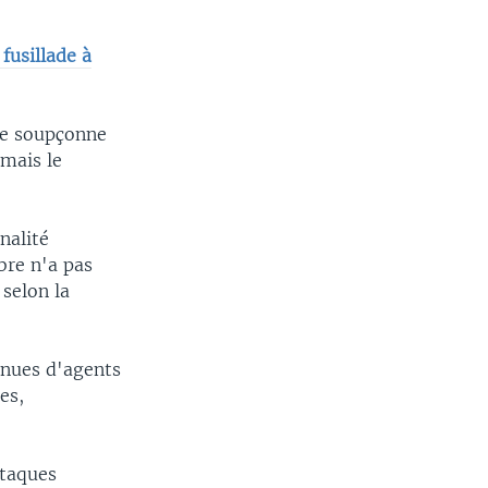
fusillade à
ice soupçonne
mais le
nalité
bre n'a pas
 selon la
enues d'agents
es,
ttaques