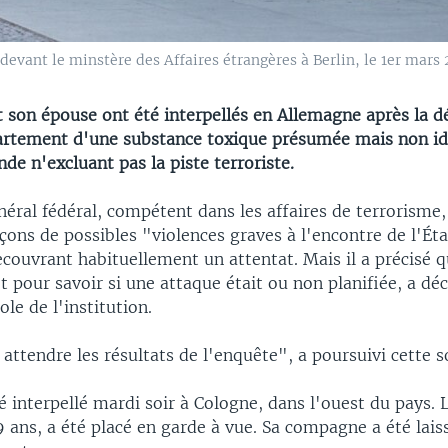
devant le minstère des Affaires étrangères à Berlin, le 1er mars 
t son épouse ont été interpellés en Allemagne après la d
artement d'une substance toxique présumée mais non ide
nde n'excluant pas la piste terroriste.
éral fédéral, compétent dans les affaires de terrorisme, 
ons de possibles "violences graves à l'encontre de l'Ét
couvrant habituellement un attentat. Mais il a précisé qu
t pour savoir si une attaque était ou non planifiée, a déc
le de l'institution.
ttendre les résultats de l'enquête", a poursuivi cette s
é interpellé mardi soir à Cologne, dans l'ouest du pays
 ans, a été placé en garde à vue. Sa compagne a été laiss