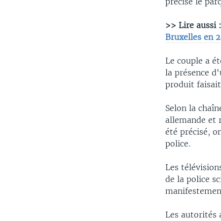
précisé le par
>> Lire aussi 
Bruxelles en 
Le couple a ét
la présence d
produit faisai
Selon la chaîn
allemande et 
été précisé, o
police.
Les télévisio
de la police s
manifestement
Les autorités 