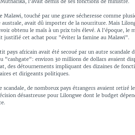
Mutharika, l'avait démis de ses fonctions de ministre.
 le Malawi, touché par une grave sécheresse comme plusi
 australe, avait dû importer de la nourriture. Mais Lilo
oir obtenu le maïs à un prix très élevé. A l'époque, le m
 justifié cet achat pour "éviter la famine au Malawi".
tit pays africain avait été secoué par un autre scandale 
 du "cashgate": environ 30 millions de dollars avaient di
tat, des détournements impliquant des dizaines de fonct
res et dirigeants politiques.
ce scandale, de nombreux pays étrangers avaient retiré l
écision désastreuse pour Lilongwe dont le budget dépe
re.