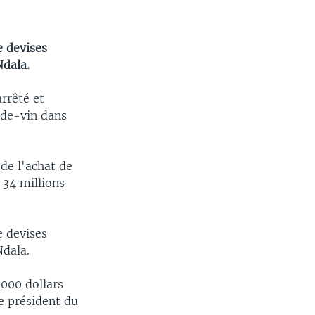
e devises
Ndala.
arrêté et
-de-vin dans
.
de l'achat de
34 millions
e devises
Ndala.
.000 dollars
le président du