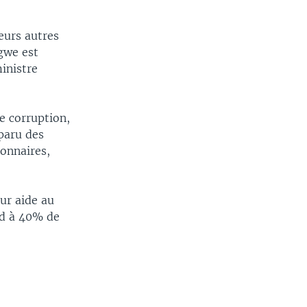
eurs autres
ngwe est
inistre
de corruption,
sparu des
ionnaires,
eur aide au
nd à 40% de