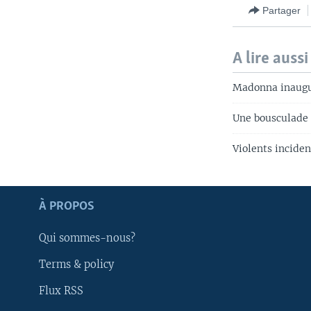
Partager
A lire aussi
Madonna inaugu
Une bousculade 
Violents incide
Apprenez L'anglais
À PROPOS
SUIVEZ-NOUS
Qui sommes-nous?
Terms & policy
Flux RSS
Langues