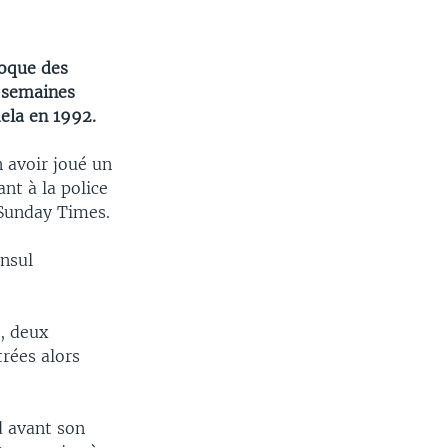
poque des
x semaines
dela en 1992.
n avoir joué un
nt à la police
 Sunday Times.
onsul
s, deux
trées alors
d avant son