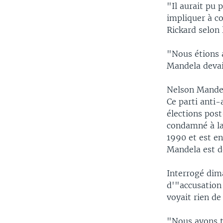
"Il aurait pu 
impliquer à c
Rickard selon 
"Nous étions a
Mandela devait
Nelson Mandela
Ce parti anti-
élections pos
condamné à la 
1990 et est en
Mandela est d
Interrogé dima
d'"accusation 
voyait rien de
"Nous avons t