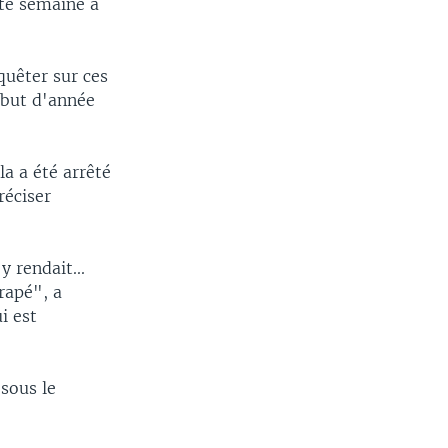
tte semaine à
quêter sur ces
ébut d'année
a a été arrêté
réciser
 rendait...
trapé", a
i est
 sous le