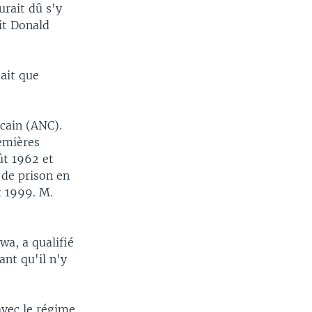
urait dû s'y
it Donald
iait que
icain (ANC).
remières
ût 1962 et
 de prison en
t 1999. M.
wa, a qualifié
ant qu'il n'y
avec le régime