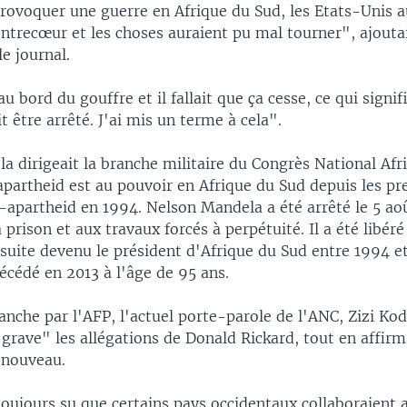
provoquer une guerre en Afrique du Sud, les Etats-Unis a
ontrecœur et les choses auraient pu mal tourner", ajouta
le journal.
u bord du gouffre et il fallait que ça cesse, ce qui signif
 être arrêté. J'ai mis un terme à cela".
 dirigeait la branche militaire du Congrès National Afr
apartheid est au pouvoir en Afrique du Sud depuis les p
t-apartheid en 1994. Nelson Mandela a été arrêté le 5 ao
prison et aux travaux forcés à perpétuité. Il a été libéré
suite devenu le président d'Afrique du Sud entre 1994 e
écédé en 2013 à l'âge de 95 ans.
nche par l'AFP, l'actuel porte-parole de l'ANC, Zizi Kod
grave" les allégations de Donald Rickard, tout en affirm
 nouveau.
oujours su que certains pays occidentaux collaboraient 