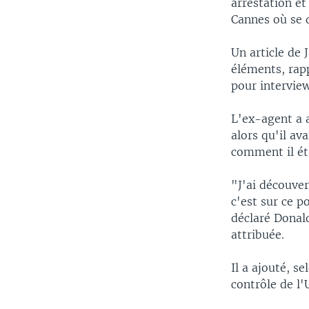
arrestation et
Cannes où se d
Un article de 
éléments, rap
pour intervie
L'ex-agent a a
alors qu'il av
comment il ét
"J'ai découver
c'est sur ce p
déclaré Donald
attribuée.
Il a ajouté, s
contrôle de l'