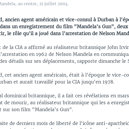
ndela, au centre, 21 juillet 2004.
d, ancien agent américain et vice-consul à Durban à l'é
lé dans un enregistrement du film "Mandela's Gun", deu
r, le rôle qu’il a joué dans l’arrestation de Nelson Man
 de la CIA a affirmé au réalisateur britannique John Irvi
 l'arrestation en 1962 de Nelson Mandela en communiqua
 des détails sur ses déplacements, rapporte dimanche le
, cet ancien agent américain, était à l'époque le vice-c
rban et aurait travaillé pour la CIA jusqu'en 1978.
al dominical britannique, il a fait ces révélations en mar
 de mourir, au réalisateur britannique qui les a enregis
ait sur son film "Mandela's Gun".
raite de derniers mois de liberté de l'icône anti-aparthei