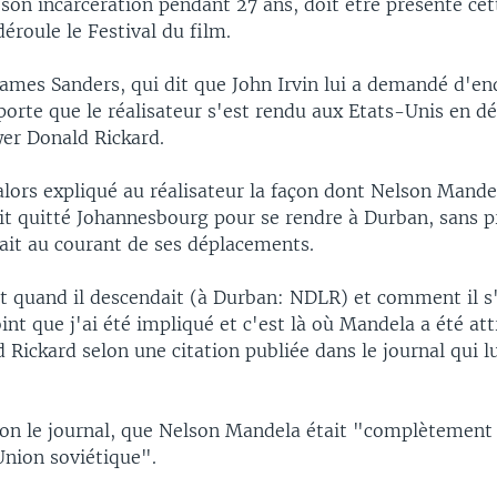
 son incarcération pendant 27 ans, doit être présenté ce
éroule le Festival du film.
James Sanders, qui dit que John Irvin lui a demandé d'en
porte que le réalisateur s'est rendu aux Etats-Unis en d
wer Donald Rickard.
lors expliqué au réalisateur la façon dont Nelson Mandel
ait quitté Johannesbourg pour se rendre à Durban, sans p
ait au courant de ses déplacements.
t quand il descendait (à Durban: NDLR) et comment il s'y
oint que j'ai été impliqué et c'est là où Mandela a été at
 Rickard selon une citation publiée dans le journal qui lu
elon le journal, que Nelson Mandela était "complètement
Union soviétique".