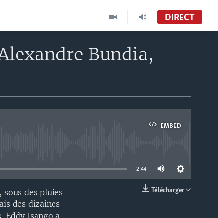
DIRECT
 Alexandre Bundia,
EMBED
able
2:44
Télécharger
 sous des pluies
EMBED
ais des dizaines
s. Eddy Isango a