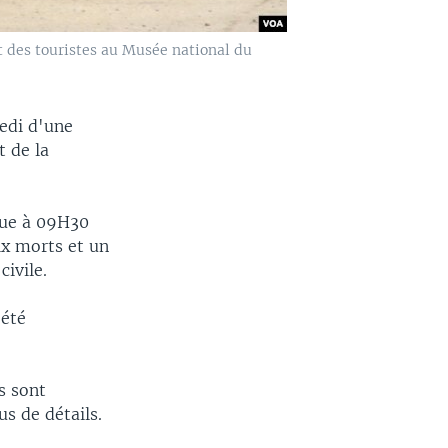
t des touristes au Musée national du
edi d'une
t de la
nue à 09H30
ix morts et un
civile.
 été
s sont
s de détails.