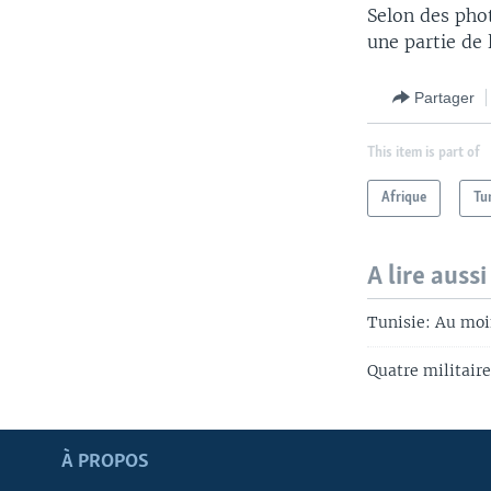
Selon des pho
une partie de 
Partager
This item is part of
Afrique
Tu
A lire aussi
Tunisie: Au moi
Quatre militaire
Apprenez L'anglais
À PROPOS