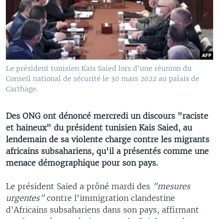
Le président tunisien Kais Saied lors d'une réunion du
Conseil national de sécurité le 30 mars 2022 au palais de
Carthage.
Des ONG ont dénoncé mercredi un discours "raciste
et haineux" du président tunisien Kais Saied, au
lendemain de sa violente charge contre les migrants
africains subsahariens, qu'il a présentés comme une
menace démographique pour son pays.
Le président Saied a prôné mardi des
"mesures
urgentes"
contre l'immigration clandestine
d'Africains subsahariens dans son pays, affirmant