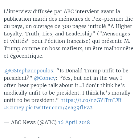
L'interview diffusée par ABC intervient avant la
publication mardi des mémoires de l'ex-premier flic
du pays, un ouvrage de 300 pages intitulé "A Higher
Loyalty: Truth, Lies, and Leadership" ("Mensonges
et vérités" pour l'édition française) qui présente M.
Trump comme un boss mafieux, un être malhonnête
et égocentrique.
.
@GStephanopoulos
: “Is Donald Trump unfit to be
president?”
@Comey
: “Yes, but not in the way I
often hear people talk about it...I don't think he's
medically unfit to be president. I think he's morally
unfit to be president.”
https://t.co/nzGYlTmLXf
#Comey
pic.twitter.com/4eag9flFZ2
— ABC News (@ABC)
16 April 2018