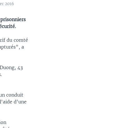
er 2016
 prisonniers
écurité.
érif du comté
apturés", a
 Duong, 43
.
 un conduit
 l'aide d'une
ion