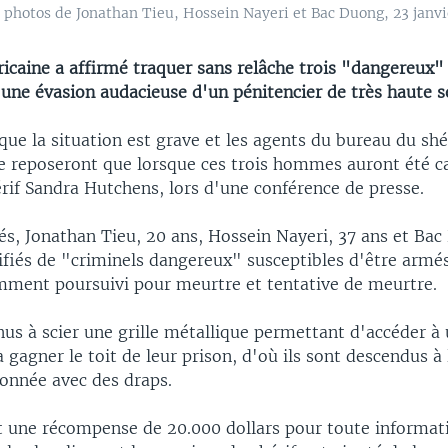
 photos de Jonathan Tieu, Hossein Nayeri et Bac Duong, 23 janvi
icaine a affirmé traquer sans relâche trois "dangereux"
 une évasion audacieuse d'un pénitencier de très haute s
que la situation est grave et les agents du bureau du sh
e reposeront que lorsque ces trois hommes auront été c
rif Sandra Hutchens, lors d'une conférence de presse.
és, Jonathan Tieu, 20 ans, Hossein Nayeri, 37 ans et Bac
ifiés de "criminels dangereux" susceptibles d'être armés
mment poursuivi pour meurtre et tentative de meurtre.
nus à scier une grille métallique permettant d'accéder à
à gagner le toit de leur prison, d'où ils sont descendus à
ionnée avec des draps.
rt une récompense de 20.000 dollars pour toute informat