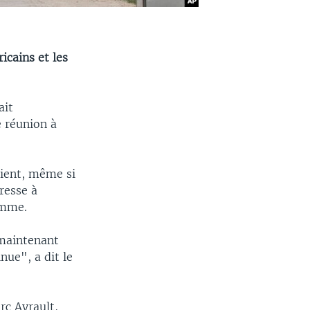
icains et les
ait
 réunion à
tient, même si
resse à
omme.
 maintenant
nue", a dit le
rc Ayrault,