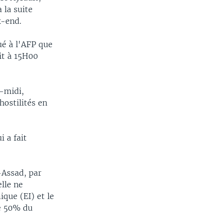
 la suite
k-end.
ué à l'AFP que
ait à 15H00
s-midi,
hostilités en
 a fait
-Assad, par
lle ne
que (EI) et le
de 50% du