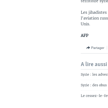
territoire syri
Les jihadistes
l'aviation rus
Unis.
AFP
Partager
A lire aussi
Syrie : les adve
Syrie : des obu
Le cessez-le-fe