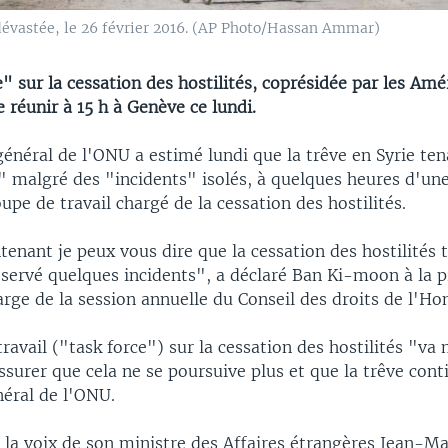
dévastée, le 26 février 2016. (AP Photo/Hassan Ammar)
" sur la cessation des hostilités, coprésidée par les Amér
e réunir à 15 h à Genève ce lundi.
général de l'ONU a estimé lundi que la trêve en Syrie ten
 malgré des "incidents" isolés, à quelques heures d'une
pe de travail chargé de la cessation des hostilités.
enant je peux vous dire que la cessation des hostilités 
servé quelques incidents", a déclaré Ban Ki-moon à la p
rge de la session annuelle du Conseil des droits de l'H
ravail ("task force") sur la cessation des hostilités "va
ssurer que cela ne se poursuive plus et que la trêve conti
néral de l'ONU.
 la voix de son ministre des Affaires étrangères Jean-Ma