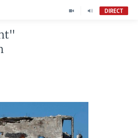
DIRECT
nt"
n