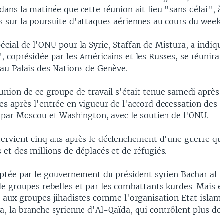
dans la matinée que cette réunion ait lieu "sans délai", à
s sur la poursuite d'attaques aériennes au cours du wee
écial de l'ONU pour la Syrie, Staffan de Mistura, a indiq
", coprésidée par les Américains et les Russes, se réunir
u Palais des Nations de Genève.
union de ce groupe de travail s'était tenue samedi aprè
s après l'entrée en vigueur de l'accord decessation des 
é par Moscou et Washington, avec le soutien de l'ONU.
tervient cinq ans après le déclenchement d'une guerre qui
et des millions de déplacés et de réfugiés.
ceptée par le gouvernement du président syrien Bachar al
e groupes rebelles et par les combattants kurdes. Mais e
 aux groupes jihadistes comme l'organisation Etat islami
a, la branche syrienne d'Al-Qaïda, qui contrôlent plus 