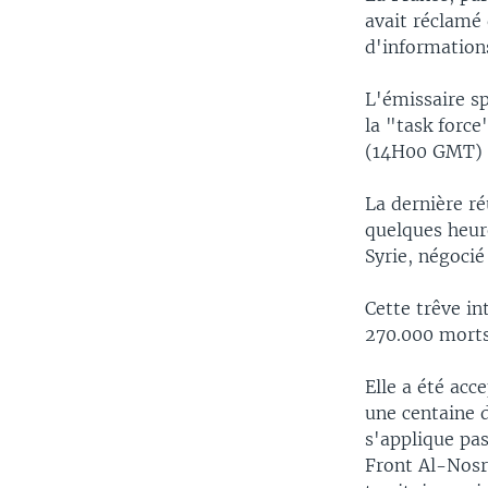
avait réclamé 
d'information
L'émissaire sp
la "task force
(14H00 GMT) a
La dernière ré
quelques heure
Syrie, négoci
Cette trêve in
270.000 morts 
Elle a été ac
une centaine d
s'applique pas
Front Al-Nosr