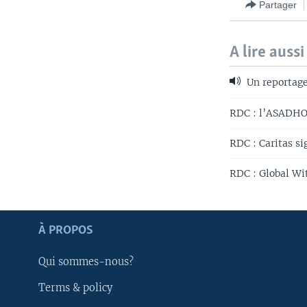
Partager
A lire aussi
Un reportage
RDC : l’ASADHO 
RDC : Caritas s
RDC : Global Wi
Apprenez L'anglais
À PROPOS
SUIVEZ-NOUS
Qui sommes-nous?
Terms & policy