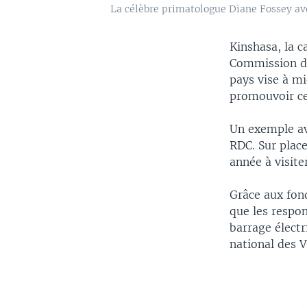
La célèbre primatologue Diane Fossey ave
Kinshasa, la c
Commission des
pays vise à mi
promouvoir c
Un exemple ave
RDC. Sur place
année à visiter
Grâce aux fon
que les respon
barrage électr
national des 