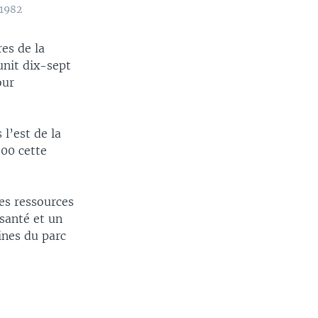
 1982
es de la
unit dix-sept
our
l’est de la
000 cette
es ressources
 santé et un
ines du parc