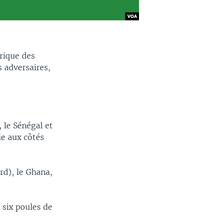
frique des
 adversaires,
, le Sénégal et
ie aux côtés
rd), le Ghana,
 six poules de