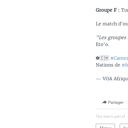
Groupe F :
Tu
Le match d'ou
"Les groupes 
Eto'o.
⚽️🇨🇲
#Came
Nations de
#f
— VOA Afriqu
Partager
This item is part of