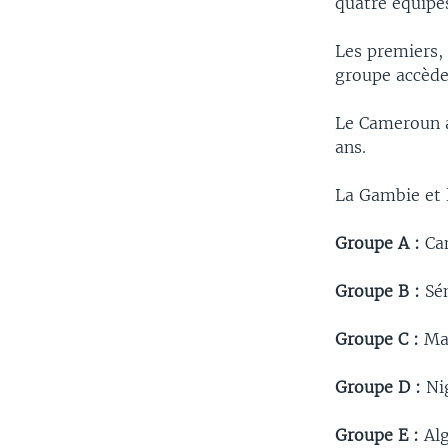
quatre équipe
Les premiers,
groupe accède
Le Cameroun ac
ans.
La Gambie et 
Groupe A :
Cam
Groupe B :
Sé
Groupe C :
Mar
Groupe D :
Nig
Groupe E :
Alg