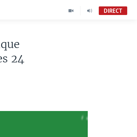
DIRECT
ique
es 24