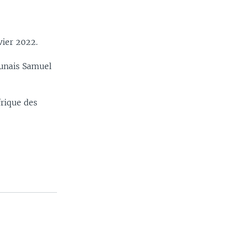
vier 2022.
ounais Samuel
frique des