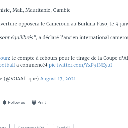
nisie, Mali, Mauritanie, Gambie
verture opposera le Cameroun au Burkina Faso, le 9 jan
sont équilibrés"
, a déclaré l'ancien international camer
roun
: le compte à rebours pour le tirage de la Coupe d'A
ootball
a commencé⬇️
pic.twitter.com/YxP9fNEyuI
e (@VOAAfrique)
August 17, 2021
Follow us
Print