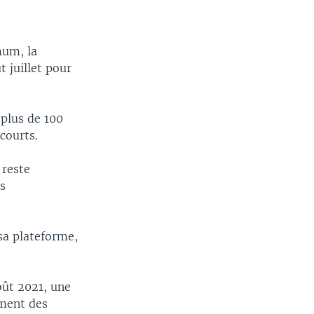
mum, la
t juillet pour
 plus de 100
courts.
 reste
s
sa plateforme,
août 2021, une
ement des