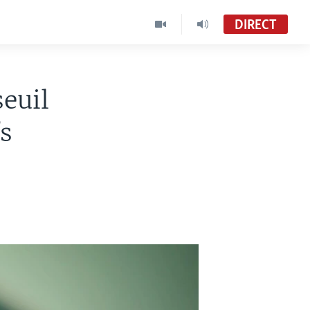
DIRECT
seuil
fs