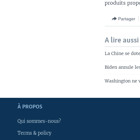
produits propo
Partager
A lire aussi
La Chine se dote
Biden annule le
Washington ne v
Apprenez L'anglais
À PROPOS
SUIVEZ-NOUS
Qui sommes-nous?
Terms & policy