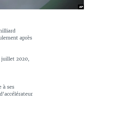
illiard
eulement après
juillet 2020,
e à ses
d'accélérateur
.