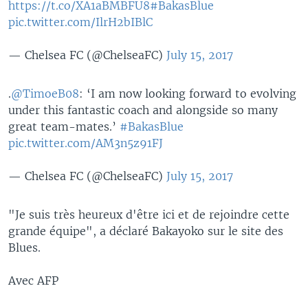
https://t.co/XA1aBMBFU8
#BakasBlue
pic.twitter.com/IlrH2bIBlC
— Chelsea FC (@ChelseaFC)
July 15, 2017
.
@TimoeB08
: ‘I am now looking forward to evolving
under this fantastic coach and alongside so many
great team-mates.’
#BakasBlue
pic.twitter.com/AM3n5z91FJ
— Chelsea FC (@ChelseaFC)
July 15, 2017
"Je suis très heureux d'être ici et de rejoindre cette
grande équipe", a déclaré Bakayoko sur le site des
Blues.
Avec AFP