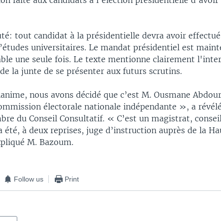
ion faite aux candidats à l'élection présidentielle d'avoir
é: tout candidat à la présidentielle devra avoir effectu
’études universitaires. Le mandat présidentiel est maint
ble une seule fois. Le texte mentionne clairement l'inter
 la junte de se présenter aux futurs scrutins.
nanime, nous avons décidé que c’est M. Ousmane Abdou
Commission électorale nationale indépendante », a ré
e du Conseil Consultatif. « C’est un magistrat, conseil
 été, à deux reprises, juge d’instruction auprès de la H
expliqué M. Bazoum.
Follow us
Print