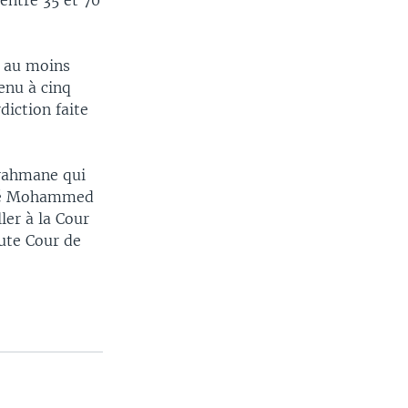
 entre 35 et 70
é au moins
enu à cinq
diction faite
rahmane qui
vélé Mohammed
ler à la Cour
aute Cour de