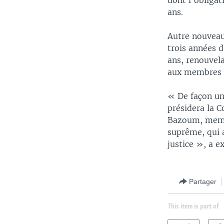
dont l'obligat
ans.
Autre nouveaut
trois années d
ans, renouvela
aux membres de
« De façon u
présidera la 
Bazoum, membr
suprême, qui a
justice », a 
Partager
This item is part of