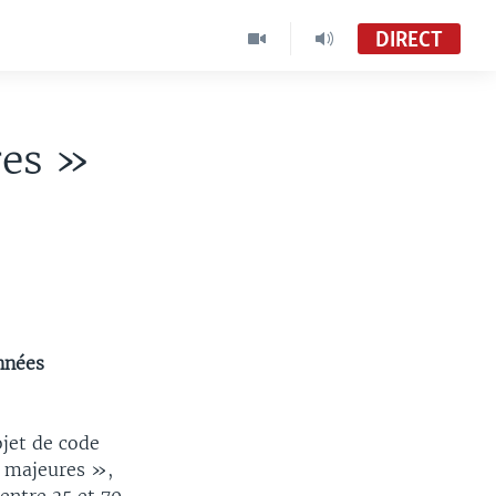
DIRECT
res »
années
ojet de code
s majeures »,