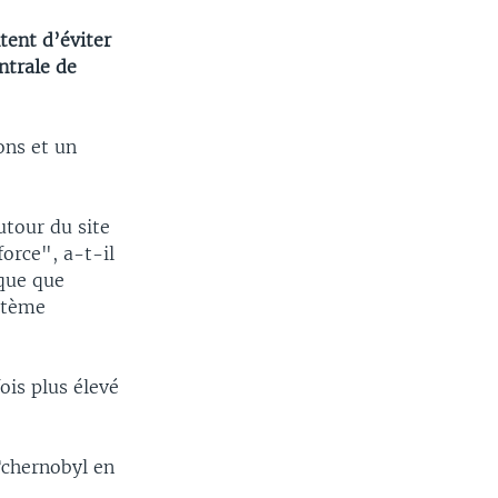
tent d’éviter
ntrale de
ons et un
utour du site
force", a-t-il
ique que
ystème
ois plus élevé
 Tchernobyl en