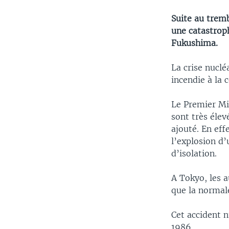
Suite au tremb
une catastroph
Fukushima.
La crise nuclé
incendie à la 
Le Premier Min
sont très élev
ajouté. En eff
l’explosion d’
d’isolation.
A Tokyo, les a
que la normale
Cet accident n
1986.