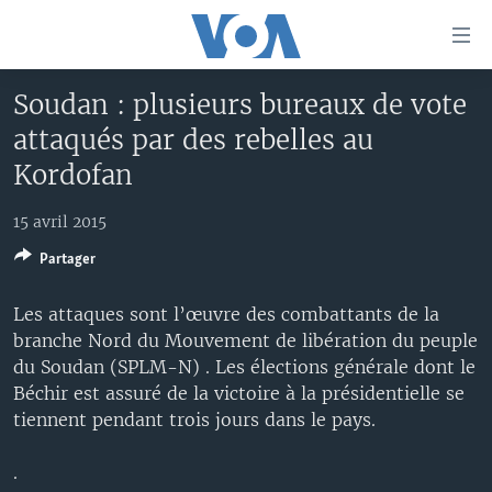
Liens
d'accessibilité
Menu
Soudan : plusieurs bureaux de vote
principal
À LA UNE
attaqués par des rebelles au
Retour
TV
AFRIQUE
à
Kordofan
la
RADIO
ÉTATS-UNIS
LE MONDE AUJOURD'HUI
navigation
15 avril 2015
AUTRES LANGUES
MONDE
VOA60 AFRIQUE
LE MONDE AUJOURD'HUI
principale
Partager
Retour
SPORT
WASHINGTON FORUM
À VOTRE AVIS
BAMBARA
à
Apprenez L'anglais
Les attaques sont l’œuvre des combattants de la
CORRESPONDANT VOA
VOTRE SANTÉ VOTRE AVENIR
FULFULDE
la
branche Nord du Mouvement de libération du peuple
recherche
SUIVEZ-NOUS
FOCUS SAHEL
LE MONDE AU FÉMININ
LINGALA
du Soudan (SPLM-N) . Les élections générale dont le
Béchir est assuré de la victoire à la présidentielle se
REPORTAGES
L'AMÉRIQUE ET VOUS
SANGO
tiennent pendant trois jours dans le pays.
VOUS + NOUS
DIALOGUE DES RELIGIONS
Langues
.
CARNET DE SANTÉ
RM SHOW