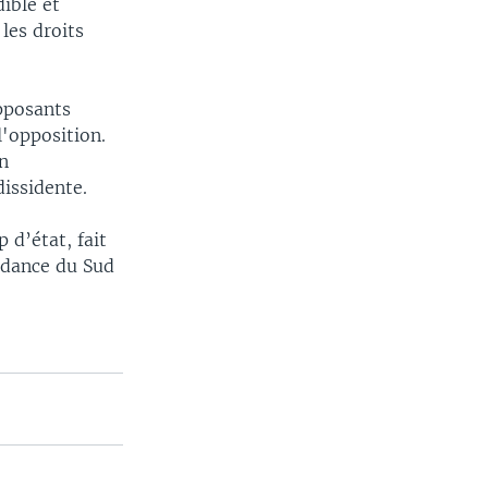
ible et
les droits
opposants
l'opposition.
on
dissidente.
 d’état, fait
endance du Sud