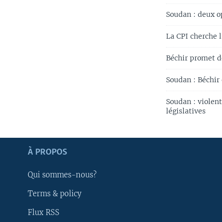
Soudan : deux op
La CPI cherche 
Béchir promet de
Soudan : Béchir
Soudan : violen
législatives
Apprenez L'anglais
À PROPOS
SUIVEZ-NOUS
Qui sommes-nous?
Terms & policy
Flux RSS
Langues