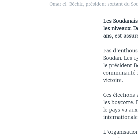
Omar el-Béchir, président sortant du So
Les Soudanais
les niveaux. D
ans, est assur
Pas d’enthousi
Soudan. Les 13
le président B
communauté in
victoire.
Ces élections
les boycotte. 
le pays va aux
international
L'organisation