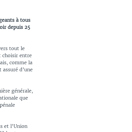
geants à tous
oir depuis 25
ers tout le
 choisir entre
nais, comme la
t assuré d’une
ière générale,
nationale que
 pénale
s et l'Union