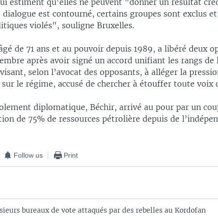
ui estiment qu'elles ne peuvent "donner un résultat créd
 dialogue est contourné, certains groupes sont exclus et 
litiques violés", souligne Bruxelles.
 âgé de 71 ans et au pouvoir depuis 1989, a libéré deux 
embre après avoir signé un accord unifiant les rangs de 
visant, selon l’avocat des opposants, à alléger la pressi
 sur le régime, accusé de chercher à étouffer toute voix 
solement diplomatique, Béchir, arrivé au pour par un coup
ation de 75% de ressources pétrolière depuis de l’indép
Follow us
Print
sieurs bureaux de vote attaqués par des rebelles au Kordofan