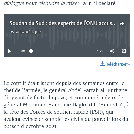
dialogue pour résoudre la crise",
a-t-il déclaré.
Soudan du Sud : des experts de l'ONU accusent des responsables de violations "graves" des droits humains
by
VOA Afrique
No media source currently available
0:00
1:22
Télécharger
Le conflit était latent depuis des semaines entre le
chef de l'armée, le général Abdel Fattah al-Burhane,
dirigeant de facto du pays, et son numéro deux, le
général Mohamed Hamdane Daglo, dit "Hemedti", à
la tête des Forces de soutien rapide (FSR), qui
avaient évincé ensemble les civils du pouvoir lors du
putsch d'octobre 2021.