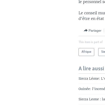
le personnel s
Le conseil mu
d'être en état
Partager
This item is part of
Afrique
Si
A lire aussi
Sierra Léone: L
Guinée: l'incen
Sierra Leone : l