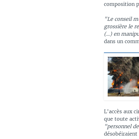
composition p
"Le conseil m
grossière le r
(...) en manip
dans un commu
L'accès aux ci
que toute activ
"personnel de
désobéiraient 