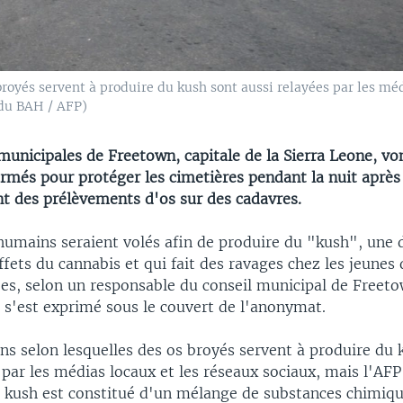
broyés servent à produire du kush sont aussi relayées par les mé
idu BAH / AFP)
municipales de Freetown, capitale de la Sierra Leone, vo
armés pour protéger les cimetières pendant la nuit aprè
nt des prélèvements d'os sur des cadavres.
 humains seraient volés afin de produire du "kush", une 
effets du cannabis et qui fait des ravages chez les jeunes
es, selon un responsable du conseil municipal de Freet
 s'est exprimé sous le couvert de l'anonymat.
ns selon lesquelles des os broyés servent à produire du 
 par les médias locaux et les réseaux sociaux, mais l'AFP
e kush est constitué d'un mélange de substances chimiqu