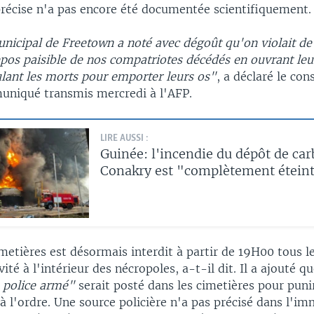
récise n'a pas encore été documentée scientifiquement.
unicipal de Freetown a noté avec dégoût qu'on violait d
epos paisible de nos compatriotes décédés en ouvrant leu
ulant les morts pour emporter leurs os"
, a déclaré le con
niqué transmis mercredi à l'AFP.
LIRE AUSSI :
Guinée: l'incendie du dépôt de car
Conakry est "complètement étein
metières est désormais interdit à partir de 19H00 tous le
ité à l'intérieur des nécropoles, a-t-il dit. Il a ajouté q
 police armé"
serait posté dans les cimetières pour puni
à l'ordre. Une source policière n'a pas précisé dans l'i