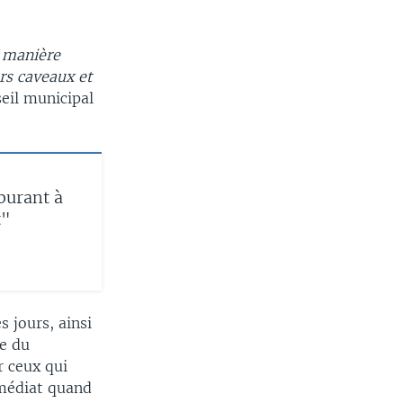
e manière
rs caveaux et
seil municipal
burant à
t"
s jours, ainsi
ue du
r ceux qui
mmédiat quand