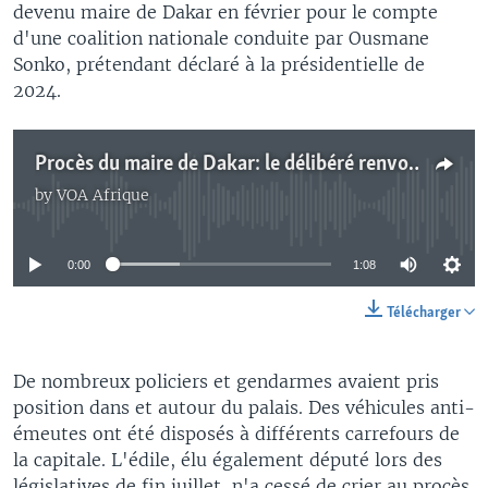
devenu maire de Dakar en février pour le compte
d'une coalition nationale conduite par Ousmane
Sonko, prétendant déclaré à la présidentielle de
2024.
Procès du maire de Dakar: le délibéré renvoyé au 21 septembre
by
VOA Afrique
No media source currently available
0:00
1:08
Télécharger
De nombreux policiers et gendarmes avaient pris
position dans et autour du palais. Des véhicules anti-
émeutes ont été disposés à différents carrefours de
la capitale. L'édile, élu également député lors des
législatives de fin juillet, n'a cessé de crier au procès