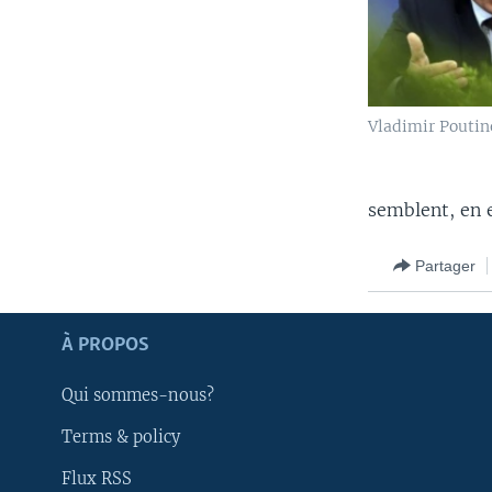
Vladimir Poutin
semblent, en e
Partager
Apprenez L'anglais
À PROPOS
SUIVEZ-NOUS
Qui sommes-nous?
Terms & policy
Flux RSS
Langues