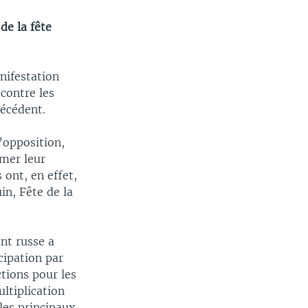
de la fête
nifestation
contre les
récédent.
’opposition,
imer leur
ont, en effet,
in, Fête de la
nt russe a
cipation par
tions pour les
ltiplication
les principaux