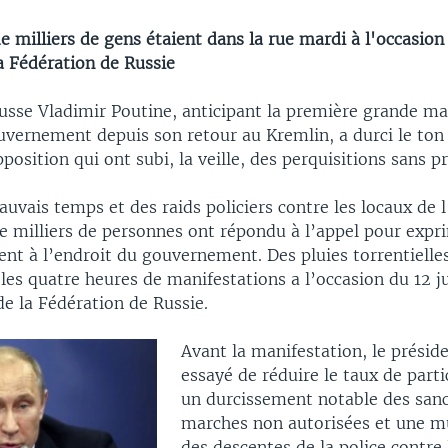
e milliers de gens étaient dans la rue mardi à l'occasion 
a Fédération de Russie
russe Vladimir Poutine, anticipant la première grande ma
uvernement depuis son retour au Kremlin, a durci le ton 
pposition qui ont subi, la veille, des perquisitions sans p
uvais temps et des raids policiers contre les locaux de l
e milliers de personnes ont répondu à l’appel pour expr
t à l’endroit du gouvernement. Des pluies torrentielles 
 les quatre heures de manifestations a l’occasion du 12 ju
e la Fédération de Russie.
Avant la manifestation, le préside
essayé de réduire le taux de parti
un durcissement notable des sanc
marches non autorisées et une mu
des descentes de la police contre 