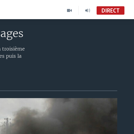
DIRECT
mages
n troisième
es puis la