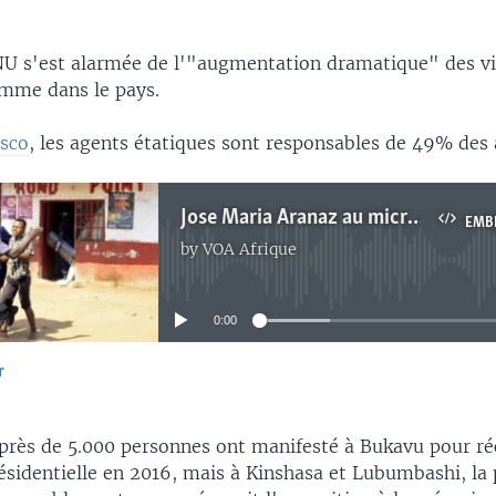
NU s'est alarmée de l'"augmentation dramatique" des vi
omme dans le pays.
usco
, les agents étatiques sont responsables de 49% des 
Jose Maria Aranaz au micro de Top Congo FM, notre station partenaire à Kinshasa
EMB
by
VOA Afrique
No media source currently available
0:00
r
EMBED
, près de 5.000 personnes ont manifesté à Bukavu pour ré
ésidentielle en 2016, mais à Kinshasa et Lubumbashi, la 