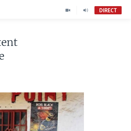
DIRECT
tent
e