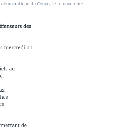
ue démocratique du Congo, le 10 novembre
éfenseurs des
is mercredi un
iels au
e.
gaz
ches
es
ermettant de