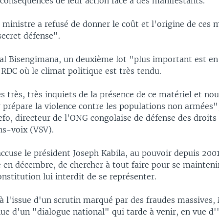
conséquences de leur action face à des manifestants.
le ministre a refusé de donner le coût et l'origine de ces m
secret défense".
ral Bisengimana, un deuxième lot "plus important est en 
DC où le climat politique est très tendu.
très, très inquiets de la présence de ce matériel et n
 prépare la violence contre les populations non armées",
befo, directeur de l'ONG congolaise de défense des droi
ns-voix (VSV).
ccuse le président Joseph Kabila, au pouvoir depuis 2001
 en décembre, de chercher à tout faire pour se mainteni
onstitution lui interdit de se représenter.
à l'issue d'un scrutin marqué par des fraudes massives, 
ue d'un "dialogue national" qui tarde à venir, en vue d'