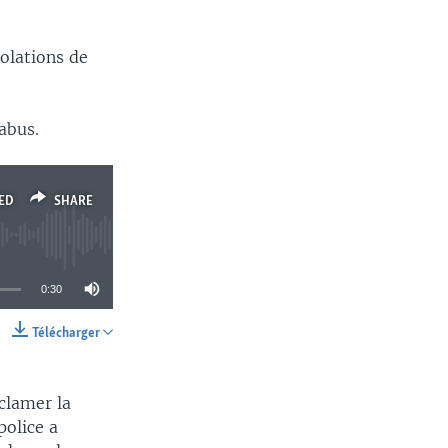
olations de
abus.
ED
SHARE
0:30
Télécharger
SHARE
clamer la
police a