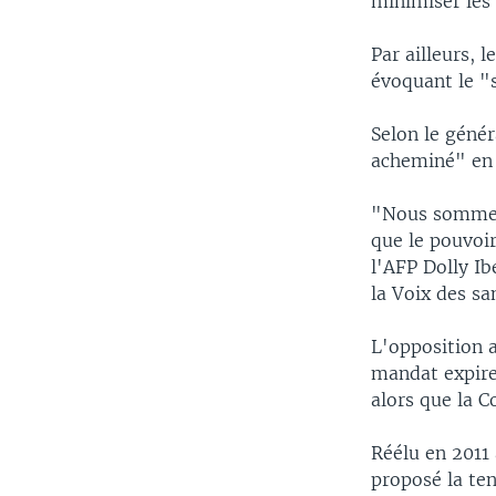
minimiser les 
Par ailleurs, 
évoquant le "
Selon le géné
acheminé" en R
"Nous sommes 
que le pouvoir
l'AFP Dolly I
la Voix des sa
L'opposition a
mandat expire
alors que la C
Réélu en 2011 
proposé la ten