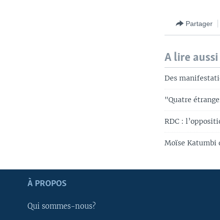
Partager
A lire aussi
Des manifestati
"Quatre étrange
RDC : l’oppositi
Moïse Katumbi d
Apprenez L'anglais
À PROPOS
SUIVEZ-NOUS
Qui sommes-nous?