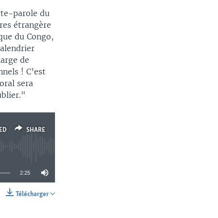
rte-parole du
ires étrangère
que du Congo,
alendrier
harge de
nels ! C’est
oral sera
blier."
ED
SHARE
2:25
Télécharger
SHARE