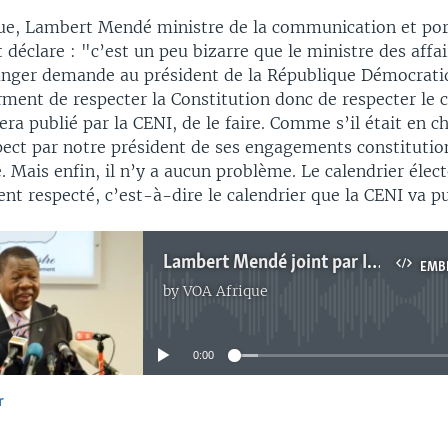
ue, Lambert Mendé ministre de la communication et po
éclare : "c’est un peu bizarre que le ministre des affa
anger demande au président de la République Démocrati
rment de respecter la Constitution donc de respecter le c
sera publié par la CENI, de le faire. Comme s’il était en c
spect par notre président de ses engagements constitution
. Mais enfin, il n’y a aucun problème. Le calendrier élect
t respecté, c’est-à-dire le calendrier que la CENI va pu
Lambert Mendé joint par Idriss Fall
EMB
by
VOA Afrique
No media source currently available
0:00
r
EMBED