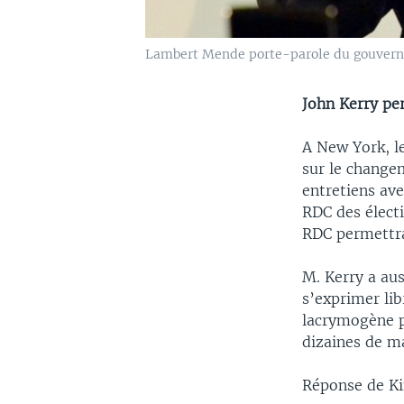
Lambert Mende porte-parole du gouver
John Kerry per
A New York, le
sur le changem
entretiens ave
RDC des électi
RDC permettrai
M. Kerry a aus
s’exprimer lib
lacrymogène p
dizaines de ma
Réponse de K