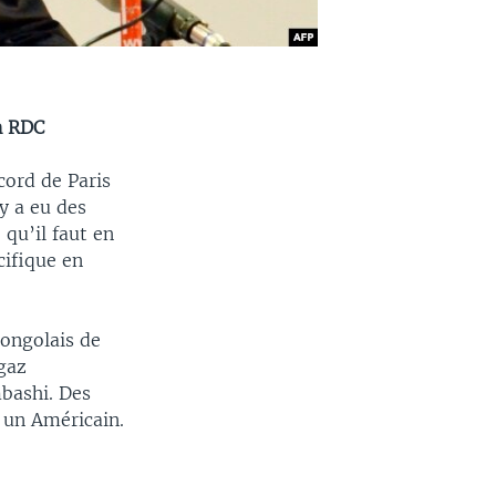
en RDC
cord de Paris
y a eu des
 qu’il faut en
cifique en
congolais de
 gaz
bashi. Des
 un Américain.