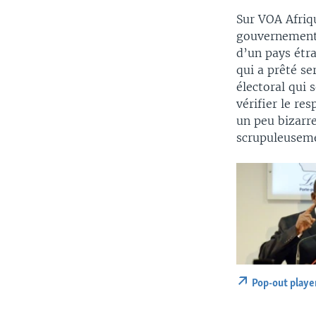
Sur VOA Afriq
gouvernement d
d’un pays étr
qui a prêté se
électoral qui 
vérifier le re
un peu bizarre
scrupuleusemen
Pop-out playe