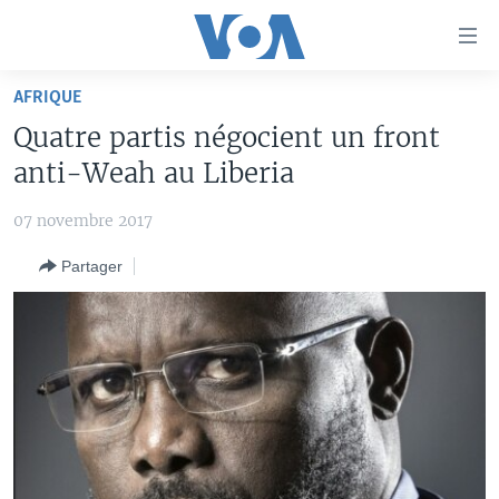
Liens
d'accessibilité
Menu
AFRIQUE
principal
À LA UNE
Quatre partis négocient un front
Retour
TV
AFRIQUE
à
anti-Weah au Liberia
la
RADIO
ÉTATS-UNIS
LE MONDE AUJOURD'HUI
navigation
07 novembre 2017
AUTRES LANGUES
MONDE
VOA60 AFRIQUE
LE MONDE AUJOURD'HUI
principale
Partager
Retour
SPORT
WASHINGTON FORUM
À VOTRE AVIS
BAMBARA
à
Apprenez L'anglais
CORRESPONDANT VOA
VOTRE SANTÉ VOTRE AVENIR
FULFULDE
la
recherche
SUIVEZ-NOUS
FOCUS SAHEL
LE MONDE AU FÉMININ
LINGALA
REPORTAGES
L'AMÉRIQUE ET VOUS
SANGO
VOUS + NOUS
DIALOGUE DES RELIGIONS
Langues
CARNET DE SANTÉ
RM SHOW