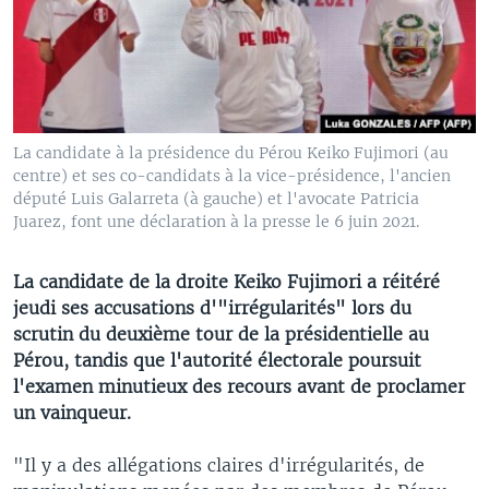
La candidate à la présidence du Pérou Keiko Fujimori (au
centre) et ses co-candidats à la vice-présidence, l'ancien
député Luis Galarreta (à gauche) et l'avocate Patricia
Juarez, font une déclaration à la presse le 6 juin 2021.
La candidate de la droite Keiko Fujimori a réitéré
jeudi ses accusations d'"irrégularités" lors du
scrutin du deuxième tour de la présidentielle au
Pérou, tandis que l'autorité électorale poursuit
l'examen minutieux des recours avant de proclamer
un vainqueur.
"Il y a des allégations claires d'irrégularités, de