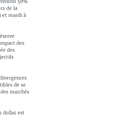
'environ 50%
rs de la
i et mardi à
Réserve
'impact des
uée des
jectifs
 divergences
ibles de se
x des marchés
 dollar est