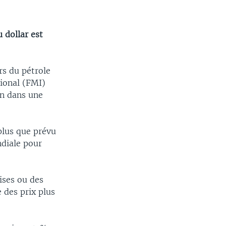
 dollar est
rs du pétrole
tional (FMI)
on dans une
plus que prévu
ndiale pour
ises ou des
 des prix plus