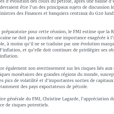
ves d'évolution des cours du pétrole, après une baisse d
devraient être l'un des principaux sujets de discussion lo
inistres des Finances et banquiers centraux du G20 lund
 préparatoire pour cette réunion, le FMI estime que la 
icaine ne doit pas accorder une importance exagérée à l
le, à moins qu'il ne se traduise par une évolution marq
'inflation, et qu'elle doit continuer de privilégier ses ob
inflation.
re également son avertissement sur les risques liés aux
itiques monétaires des grandes régions du monde, suscept
es pics de volatilité et d'importantes sorties de capitau
tamment des pays exportateurs de pétrole.
rice générale du FMI, Christine Lagarde, l'appréciation du
rce de risques potentiels.