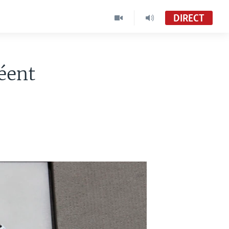
DIRECT
réent