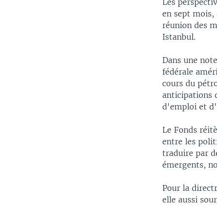
Les perspecti
en sept mois, 
réunion des m
Istanbul.
Dans une note
fédérale amér
cours du pétro
anticipations d
d'emploi et d'
Le Fonds réitè
entre les pol
traduire par d
émergents, no
Pour la direct
elle aussi sou