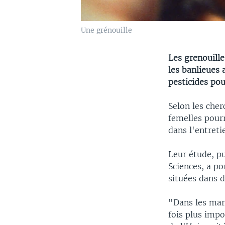
Une grénouille
Les grenouill
les banlieues
pesticides pou
Selon les cher
femelles pourr
dans l'entreti
Leur étude, p
Sciences, a po
situées dans d
"Dans les mar
fois plus imp