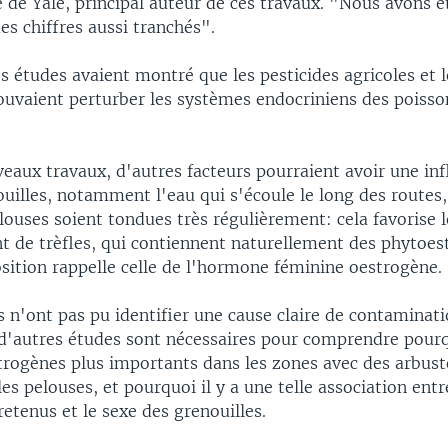
é de Yale, principal auteur de ces travaux. "Nous avons é
es chiffres aussi tranchés".
 études avaient montré que les pesticides agricoles et l
ouvaient perturber les systèmes endocriniens des poisso
eaux travaux, d'autres facteurs pourraient avoir une inf
uilles, notamment l'eau qui s'écoule le long des routes,
elouses soient tondues très régulièrement: cela favorise l
 de trèfles, qui contiennent naturellement des phytoes
sition rappelle celle de l'hormone féminine oestrogène.
 n'ont pas pu identifier une cause claire de contaminati
d'autres études sont nécessaires pour comprendre pourqu
trogènes plus importants dans les zones avec des arbuste
 les pelouses, et pourquoi il y a une telle association ent
etenus et le sexe des grenouilles.