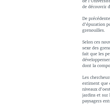
de l'Universit
de découvrir d
De précédentes
d'épuration p
grenouilles.
Selon ces nouv
sexe des greno
fait que les p
développement
dont la compo
Les chercheurs
estiment que 
niveaux d'oes
jardins et sur
paysagers entr