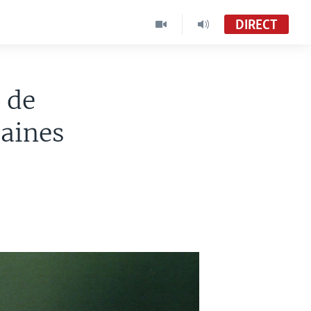
DIRECT
 de
caines