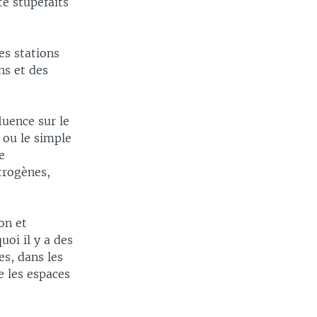
té stupéfaits
es stations
ns et des
luence sur le
 ou le simple
e
trogènes,
on et
oi il y a des
s, dans les
re les espaces