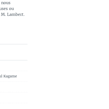
e nous
ouses ou
u M. Lambert.
aul Kagame