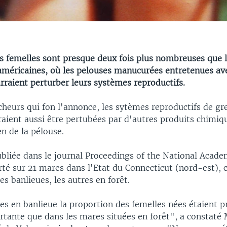
es femelles sont presque deux fois plus nombreuses que 
 américaines, où les pelouses manucurées entretenues av
rraient perturber leurs systèmes reproductifs.
cheurs qui fon l'annonce, les sytèmes reproductifs de gr
aient aussi être pertubées par d'autres produits chimiqu
en de la pélouse.
ubliée dans le journal Proceedings of the National Acade
rté sur 21 mares dans l'Etat du Connecticut (nord-est), 
es banlieues, les autres en forêt.
es en banlieue la proportion des femelles nées étaient 
ortante que dans les mares situées en forêt", a constat