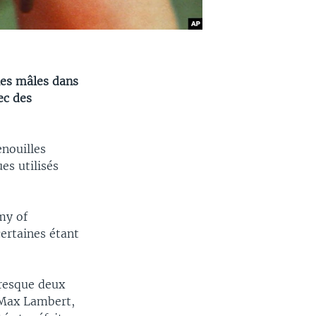
les mâles dans
ec des
enouilles
es utilisés
my of
certaines étant
presque deux
é Max Lambert,