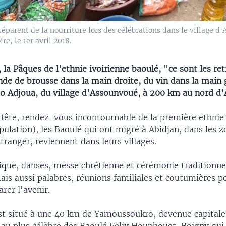
arent de la nourriture lors des célébrations dans le village d'
e, le 1er avril 2018.
la Pâques de l'ethnie ivoirienne baoulé, "ce sont les retr
ande de brousse dans la main droite, du vin dans la main
ao Adjoua, du village d'Assounvoué, à 200 km au nord d'
 fête, rendez-vous incontournable de la première ethnie 
ulation), les Baoulé qui ont migré à Abidjan, dans les z
ranger, reviennent dans leurs villages.
ique, danses, messe chrétienne et cérémonie traditionne
s aussi palabres, réunions familiales et coutumières po
arer l'avenir.
t situé à une 40 km de Yamoussoukro, devenue capitale