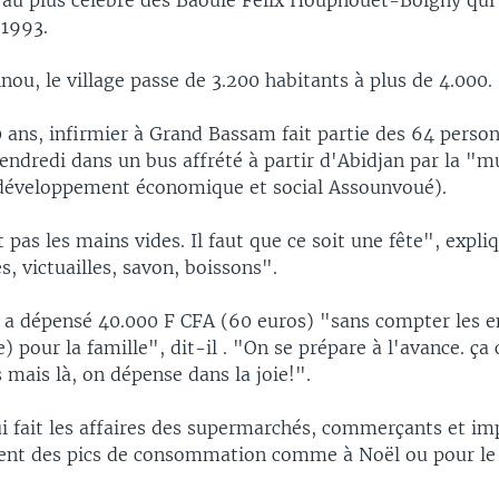
 au plus célèbre des Baoulé Felix Houphouet-Boigny qui 
1993.
ou, le village passe de 3.200 habitants à plus de 4.000.
0 ans, infirmier à Grand Bassam fait partie des 64 perso
endredi dans un bus affrété à partir d'Abidjan par la "m
développement économique et social Assounvoué).
 pas les mains vides. Il faut que ce soit une fête", expliqu
, victuailles, savon, boissons".
r a dépensé 40.000 F CFA (60 euros) "sans compter les 
e) pour la famille", dit-il . "On se prépare à l'avance. 
s mais là, on dépense dans la joie!".
 fait les affaires des supermarchés, commerçants et im
tent des pics de consommation comme à Noël ou pour l