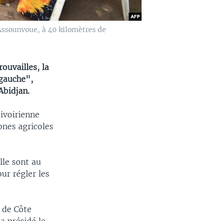
Assounvoue, à 40 kilomètres de
ouvailles, la
 gauche",
Abidjan.
ivoirienne
ones agricoles
lle sont au
ur régler les
 de Côte