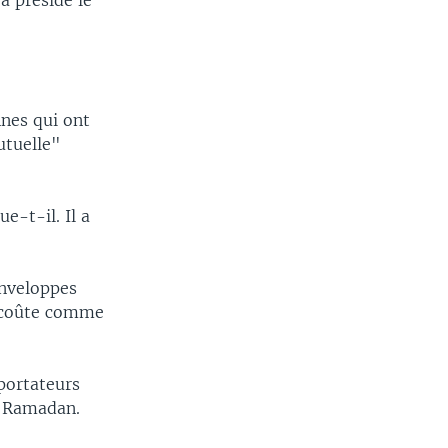
a présidé le
nnes qui ont
utuelle"
e-t-il. Il a
enveloppes
ça coûte comme
portateurs
e Ramadan.