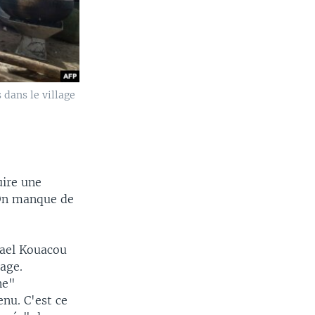
dans le village
uire une
 On manque de
smael Kouacou
lage.
ne"
nu. C'est ce