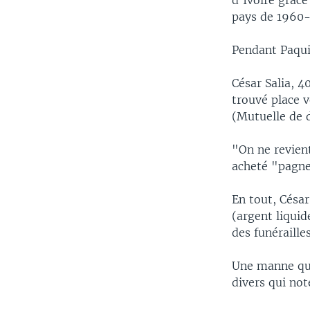
d’Ivoire grâce
pays de 1960-
Pendant Paquin
César Salia, 4
trouvé place v
(Mutuelle de 
"On ne revient
acheté "pagnes
En tout, Césa
(argent liquid
des funéraille
Une manne qui
divers qui no