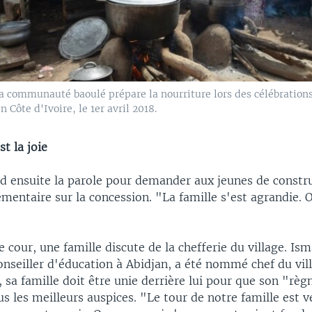
 communauté baoulé prépare la nourriture lors des célébrations 
 Côte d'Ivoire, le 1er avril 2018.
st la joie
d ensuite la parole pour demander aux jeunes de constr
mentaire sur la concession. "La famille s'est agrandie.
 cour, une famille discute de la chefferie du village. I
nseiller d'éducation à Abidjan, a été nommé chef du vil
sa famille doit être unie derrière lui pour que son "règ
les meilleurs auspices. "Le tour de notre famille est ve