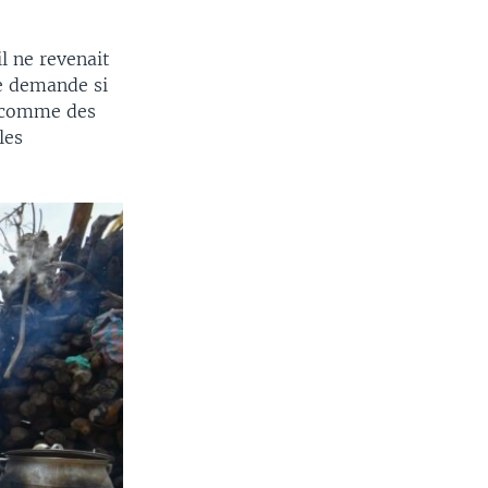
il ne revenait
se demande si
is comme des
les