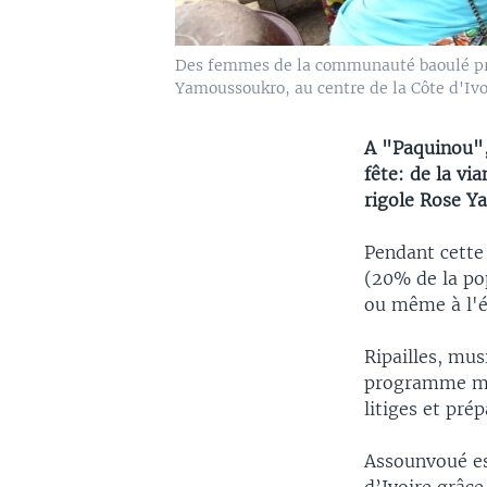
Des femmes de la communauté baoulé prép
Yamoussoukro, au centre de la Côte d'Ivoir
A "Paquinou", 
fête: de la vi
rigole Rose Y
Pendant cette
(20% de la pop
ou même à l'ét
Ripailles, mus
programme mai
litiges et prép
Assounvoué es