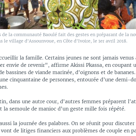
de la communauté Baoulé fait des gestes en préparant de la nou
s le village d'Assounvoue, en Côte d'Ivoire, le 1er avril 2018.
ccueillir la famille. Certains jeunes ne sont jamais venus a
er envie de revenir", affirme Akissi Pkassa, en coupant 
de bassines de viande marinée, d'oignons et de bananes.
r une cinquantaine de personnes, entourée d’une demi-d
mes.
in, dans une autre cour, d'autres femmes préparent l'at
t la semoule de manioc d'un geste mille fois répété.
aussi la journée des palabres. On se réunit pour discuter 
 vont de litiges financiers aux problèmes de couple en p