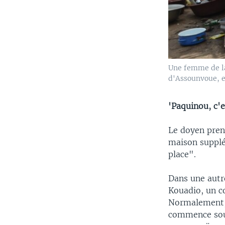
Une femme de la
d'Assounvoue, en
'Paquinou, c'e
Le doyen pren
maison supplé
place".
Dans une autre
Kouadio, un co
Normalement, 
commence sous 