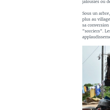
jalousies ou d
Sous un arbre,
plus au villa
sa conversion 
"sorciers". Le
applaudisseme