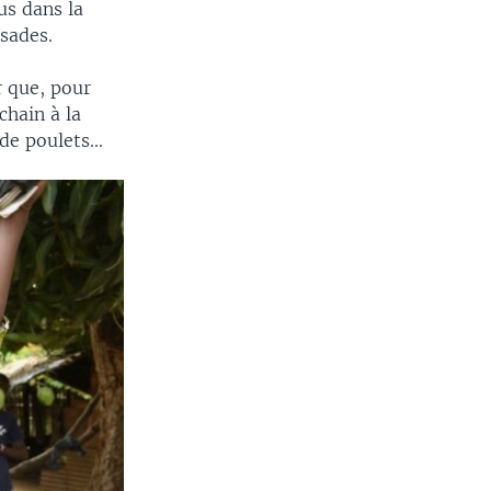
us dans la
ssades.
 que, pour
hain à la
e poulets...