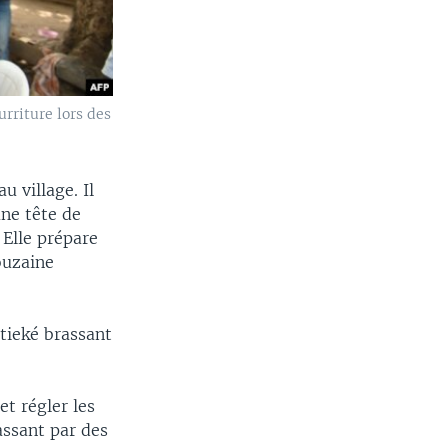
rriture lors des
u village. Il
une tête de
 Elle prépare
ouzaine
tieké brassant
et régler les
assant par des