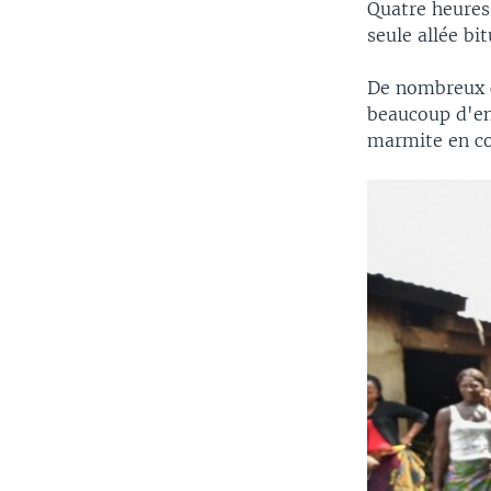
Quatre heures 
seule allée bi
De nombreux c
beaucoup d'en
marmite en co