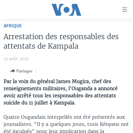
Liens
d'accessibilité
Menu
AFRIQUE
principal
À LA UNE
Arrestation des responsables des
Retour
TV
AFRIQUE
à
attentats de Kampala
la
RADIO
ÉTATS-UNIS
LE MONDE AUJOURD'HUI
navigation
13 août 2010
AUTRES LANGUES
MONDE
VOA60 AFRIQUE
LE MONDE AUJOURD'HUI
principale
Partager
Retour
SPORT
WASHINGTON FORUM
À VOTRE AVIS
BAMBARA
à
Apprenez L'anglais
Par la voix du général James Mugira, chef des
CORRESPONDANT VOA
VOTRE SANTÉ VOTRE AVENIR
FULFULDE
la
renseignements militaires, l'Ouganda a annoncé
recherche
avoir arrêté tous les responsables des attentats
SUIVEZ-NOUS
FOCUS SAHEL
LE MONDE AU FÉMININ
LINGALA
suicide du 11 juillet à Kampala.
REPORTAGES
L'AMÉRIQUE ET VOUS
SANGO
Quatre Ougandais interpellés ont été présentés aux
VOUS + NOUS
DIALOGUE DES RELIGIONS
Langues
journalistes. "Il y a quelques jours, trois Kényans ont
CARNET DE SANTÉ
RM SHOW
été inculpés" pour leur implication dans la