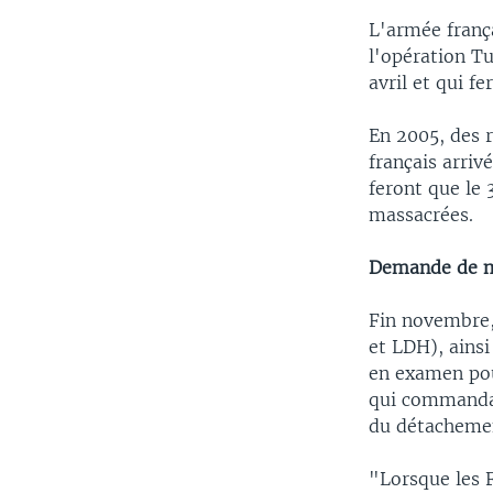
L'armée frança
l'opération T
avril et qui f
En 2005, des r
français arriv
feront que le 
massacrées.
Demande de mi
Fin novembre,
et LDH), ainsi
en examen pour
qui commandait
du détacheme
"Lorsque les F