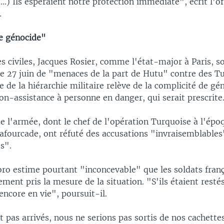
(...) Ils espéraient notre protection immédiate", écrit l'o
.
e génocide"
es civiles, Jacques Rosier, comme l'état-major à Paris, s
e 27 juin de "menaces de la part de Hutu" contre des Tu
ude de la hiérarchie militaire relève de la complicité de gé
on-assistance à personne en danger, qui serait prescrite
de l'armée, dont le chef de l'opération Turquoise à l'épo
afourcade, ont réfuté des accusations "invraisemblables
s".
oro estime pourtant "inconcevable" que les soldats franç
ent pris la mesure de la situation. "S'ils étaient resté
encore en vie", poursuit-il.
nt pas arrivés, nous ne serions pas sortis de nos cachett