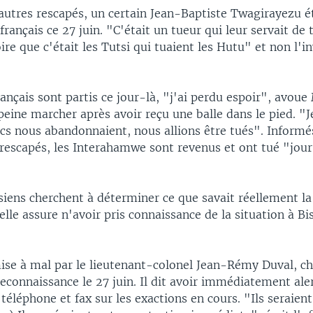
'autres rescapés, un certain Jean-Baptiste Twagirayezu é
français ce 27 juin. "C'était un tueur qui leur servait de 
roire que c'était les Tutsi qui tuaient les Hutu" et non l'i
ançais sont partis ce jour-là, "j'ai perdu espoir", avoue
peine marcher après avoir reçu une balle dans le pied. "J
ncs nous abandonnaient, nous allions être tués". Informé
rescapés, les Interahamwe sont revenus et ont tué "jour 
siens cherchent à déterminer ce que savait réellement la
uelle assure n'avoir pris connaissance de la situation à Bi
ise à mal par le lieutenant-colonel Jean-Rémy Duval, ch
reconnaissance le 27 juin. Il dit avoir immédiatement ale
 téléphone et fax sur les exactions en cours. "Ils seraien