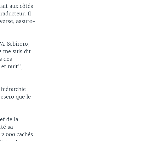
tait aux côtés
traducteur. Il
nverse, assure-
 M. Sebiroro,
e me suis dit
s des
et nuit",
 hiérarchie
sesero que le
ef de la
rté sa
t 2.000 cachés