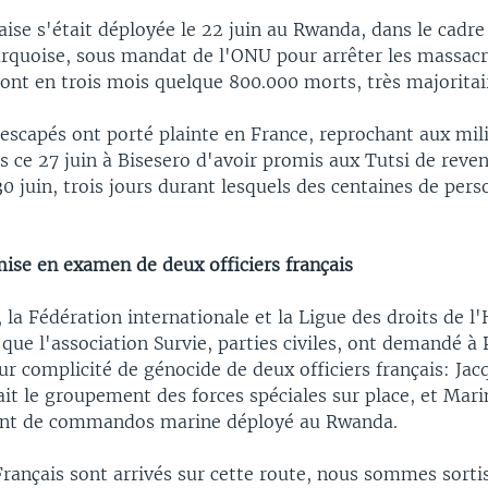
ise s'était déployée le 22 juin au Rwanda, dans le cadre
urquoise, sous mandat de l'ONU pour arrêter les massac
eront en trois mois quelque 800.000 morts, très majoritai
escapés ont porté plainte en France, reprochant aux mili
és ce 27 juin à Bisesero d'avoir promis aux Tutsi de reveni
30 juin, trois jours durant lesquels des centaines de per
se en examen de deux officiers français
 la Fédération internationale et la Ligue des droits de
 que l'association Survie, parties civiles, ont demandé à 
 complicité de génocide de deux officiers français: Jac
 le groupement des forces spéciales sur place, et Marin 
nt de commandos marine déployé au Rwanda.
rançais sont arrivés sur cette route, nous sommes sorti