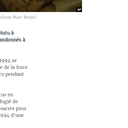
to/Jean Marc Bouju)
 Hutu à
abandonnés à
 1994 se
e de la force
utu pendant
tus en
éfugié de
ssacres pour
 1994 d'une