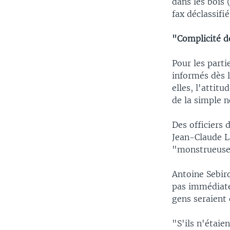
dans les bois 
fax déclassifié
"Complicité d
Pour les parti
informés dès l
elles, l'attit
de la simple n
Des officiers 
Jean-Claude L
"monstrueuse
Antoine Sebir
pas immédiatem
gens seraient 
"S'ils n'étaie