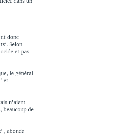
fficier dans un
ont donc
tsi. Selon
nocide et pas
.
que, le général
" et
ais n'aient
s, beaucoup de
es", abonde