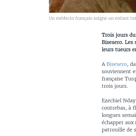
Un médecin français soigne un enfant tuts
Trois jours du
Bisesero. Les 
leurs tueurs e
A
Bisesero
, d
souviennent en
française Turq
trois jours.
Ezechiel Nday
contrebas, à fl
longues semai
échapper aux m
patrouille de 