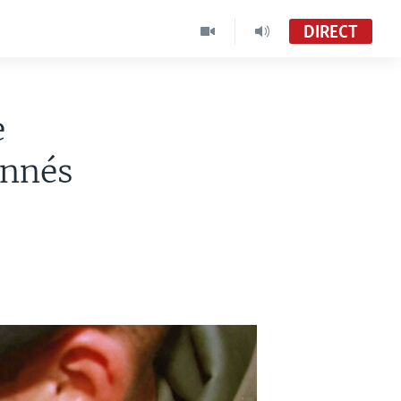
DIRECT
e
onnés