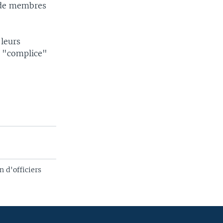
e de membres
 leurs
it "complice"
 d'officiers