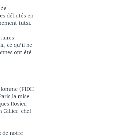
 de
res débutés en
rement tutsi.
taires
r, ce qu'il ne
sonnes ont été
 l'Homme (FIDH
Paris la mise
ques Rosier,
Gillier, chef
s de notre