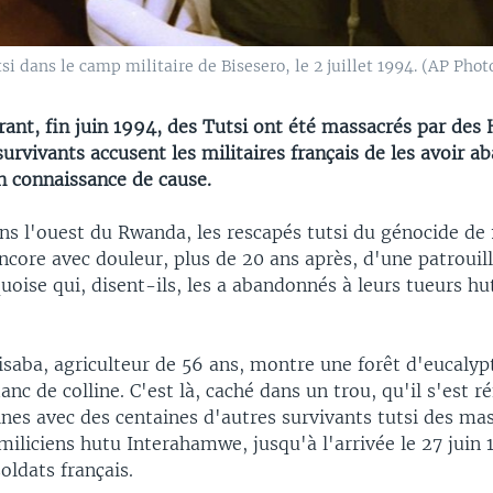
i dans le camp militaire de Bisesero, le 2 juillet 1994. (AP Pho
rant, fin juin 1994, des Tutsi ont été massacrés par des
survivants accusent les militaires français de les avoir 
n connaissance de cause.
ans l'ouest du Rwanda, les rescapés tutsi du génocide de
core avec douleur, plus de 20 ans après, d'une patrouill
uoise qui, disent-ils, les a abandonnés à leurs tueurs h
isaba, agriculteur de 56 ans, montre une forêt d'eucalyp
anc de colline. C'est là, caché dans un trou, qu'il s'est r
nes avec des centaines d'autres survivants tutsi des ma
iliciens hutu Interahamwe, jusqu'à l'arrivée le 27 juin
soldats français.