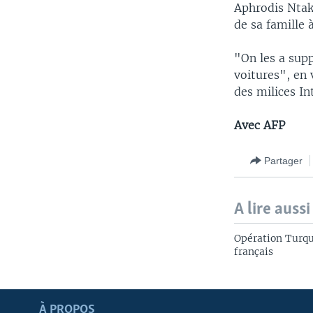
Aphrodis Ntak
de sa famille 
"On les a supp
voitures", en 
des milices I
Avec AFP
Partager
A lire aussi
Opération Turqu
français
Apprenez L'anglais
À PROPOS