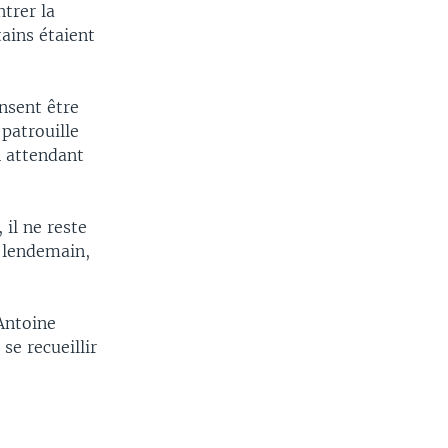
trer la
tains étaient
nsent être
 patrouille
n attendant
 il ne reste
e lendemain,
Antoine
se recueillir