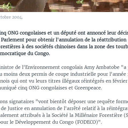
ctobre 2004.
inq ONG congolaises et un député ont annoncé leur décis
le Parlement pour obtenir l'annulation de la réattribution
restières à des sociétés chinoises dans la zone des tourb
émocratique du Congo.
inistre de l'Environnement congolais Amy Ambatobe "a 
au moins deux permis de coupe industrielle pour l'année
nois qui ont vu leurs titres illégaux réintégrés en févrie
uniqué cinq ONG congolaises et Greenpeace.
ions signataires "vont bientôt déposer une requête forme
e Justice en annulation de l'arrêté relatif à la réintégra
également attribués à la Société la Millénaire Forestière
 pour le Développement du Congo (FODECO)".