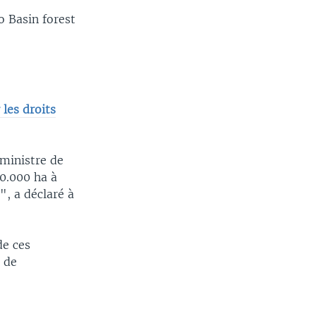
o Basin forest
les droits
 ministre de
50.000 ha à
", a déclaré à
de ces
n de