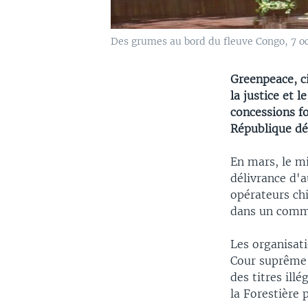
Des grumes au bord du fleuve Congo, 7 o
Greenpeace, c
la justice et 
concessions fo
République d
En mars, le m
délivrance d'
opérateurs chi
dans un comm
Les organisat
Cour suprême d
des titres ill
la Forestière