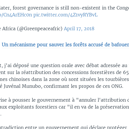
later, forest governance is still non-existent in the Cong
co/Cn4ArEHc0n
pic.twitter.com/4Z1vyRYBvL
 Africa (@Greenpeaceafric)
April 17, 2018
:
Un mécanisme pour sauver les forêts accusé de bafouer 
, j'ai déposé une question orale avec débat adressée au
t sur la réattribution des concessions forestières de 6
mes chinoises dans la zone où sont situées les tourbières
té Juvénal Munubo, confirmant les propos de ces ONG.
ise à pousser le gouvernement à "annuler l'attribution 
ux exploitants forestiers car "il en va de la préservatio
.
ntradiction entre un gouvernement qui déclare protéger