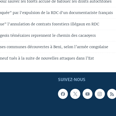
ur sauver les forêts accusé de bafouer les droits autochtones
quée" par l'expulsion de la RDC d'un documentariste français
ue" l'annulation de contrats forestiers illégaux en RDC
lageois téméraires reprennent le chemin des cacaoyers
sses communes découvertes à Beni, selon l’armée congolaise
euf tués à la suite de nouvelles attaques dans l’Est
SUIVEZ-NOUS