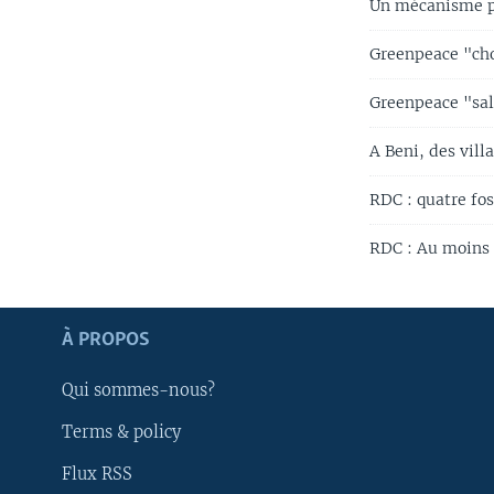
Un mécanisme po
Greenpeace "cho
Greenpeace "sal
A Beni, des vil
RDC : quatre fo
RDC : Au moins n
Apprenez L'anglais
À PROPOS
SUIVEZ-NOUS
Qui sommes-nous?
Terms & policy
Flux RSS
Langues