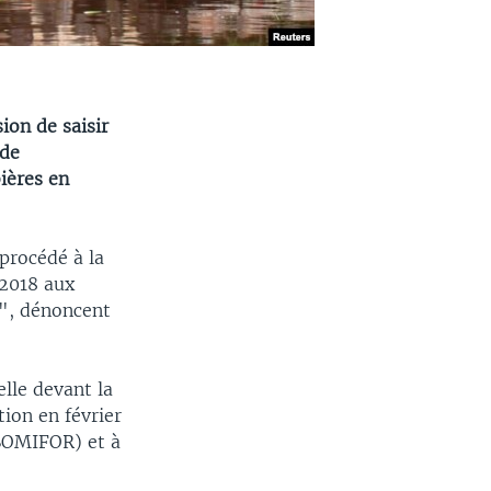
ion de saisir
 de
ières en
procédé à la
 2018 aux
r", dénoncent
lle devant la
tion en février
 (SOMIFOR) et à