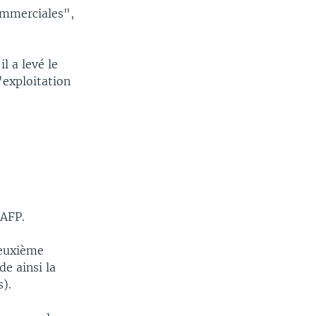
ommerciales",
l a levé le
'exploitation
'AFP.
deuxième
de ainsi la
s).