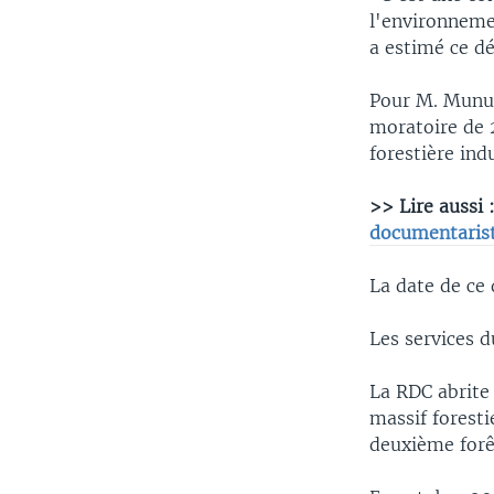
l'environneme
a estimé ce d
Pour M. Munub
moratoire de 2
forestière ind
>> Lire aussi 
documentarist
La date de ce 
Les services d
La RDC abrite
massif foresti
deuxième forêt