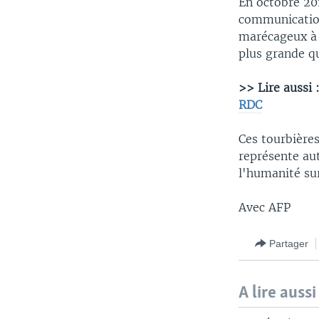
En octobre 20
communication
marécageux à 
plus grande qu
>> Lire aussi 
RDC
Ces tourbières
représente aut
l'humanité sur
Avec AFP
Partager
A lire aussi