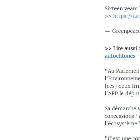
Sixteen years 
>>
https://t.
— Greenpeace
>> Lire aussi 
autochtones
"Au Parlement
l'Environnemen
[ces] deux fir
l'AFP le dépu
Sa démarche v
concessions" a
l'écosystème"
"C'est une co