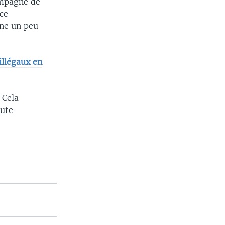
ampagne de
ce
one un peu
illégaux en
 Cela
oute