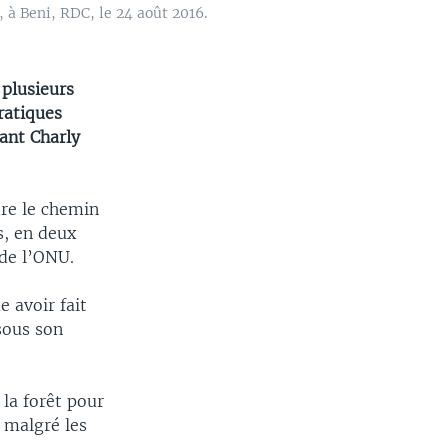
 à Beni, RDC, le 24 août 2016.
 plusieurs
ratiques
ant Charly
dre le chemin
s, en deux
 de l’ONU.
 avoir fait
sous son
la forêt pour
r malgré les