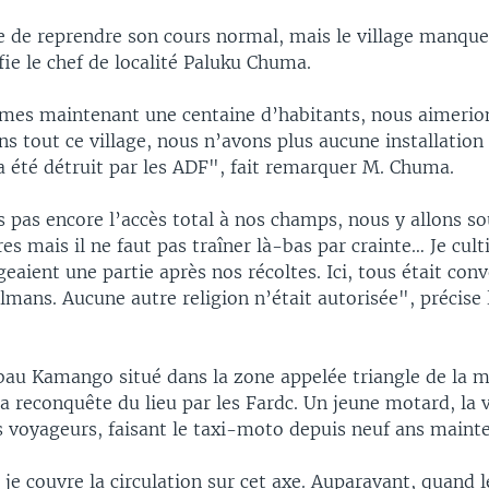
nte de reprendre son cours normal, mais le village manque
ie le chef de localité Paluku Chuma.
mes maintenant une centaine d’habitants, nous aimerio
ns tout ce village, nous n’avons plus aucune installation 
a été détruit par les ADF", fait remarquer M. Chuma.
pas encore l’accès total à nos champs, nous y allons sou
res mais il ne faut pas traîner là-bas par crainte… Je culti
geaient une partie après nos récoltes. Ici, tous était conv
mans. Aucune autre religion n’était autorisée", précise l
au Kamango situé dans la zone appelée triangle de la mor
la reconquête du lieu par les Fardc. Un jeune motard, la 
s voyageurs, faisant le taxi-moto depuis neuf ans maint
je couvre la circulation sur cet axe. Auparavant, quand l