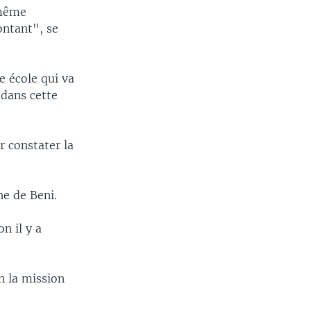
 même
ontant", se
e école qui va
 dans cette
r constater la
he de Beni.
n il y a
n la mission