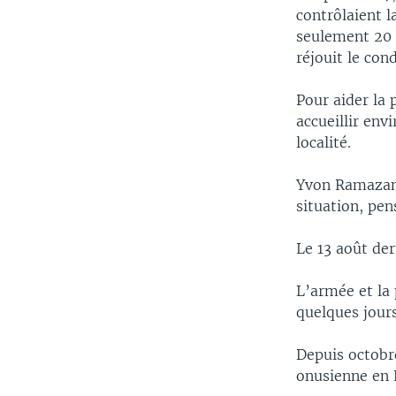
contrôlaient l
seulement 20 d
réjouit le co
Pour aider la 
accueillir env
localité.
Yvon Ramazani
situation, pen
Le 13 août der
L’armée et la 
quelques jours
Depuis octobre
onusienne en 