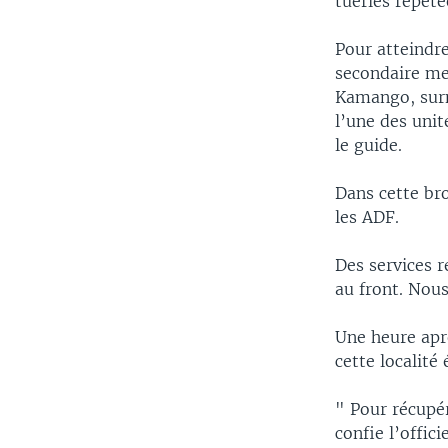
tueries répété
Pour atteindre
secondaire me
Kamango, surn
l’une des unit
le guide.
Dans cette bro
les ADF.
Des services r
au front. Nou
Une heure aprè
cette localité
" Pour récupér
confie l’offic