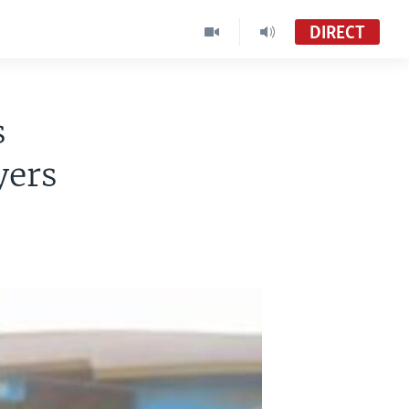
DIRECT
s
yers