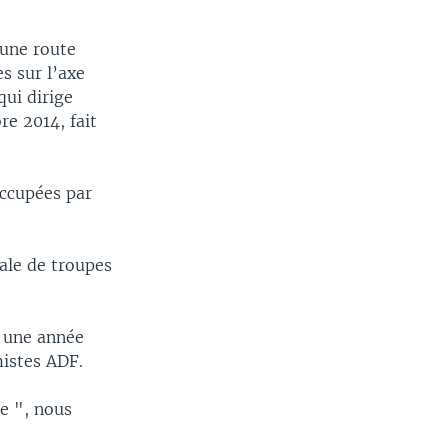
 une route
s sur l’axe
ui dirige
re 2014, fait
occupées par
ale de troupes
a une année
mistes ADF.
e ", nous