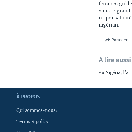
femmes guidés 
vous le grand 
responsabilité
nigérian.
Partager
A lire aussi
Au Nigéria, l’ar
Apprenez L'anglais
À PROPOS
SUIVEZ-NOUS
Qui sommes-nous?
Terms & policy