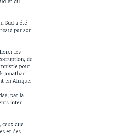
Sud et du
du Sud a été
ntesté par son
iorer les
 corruption, de
mnistie pour
ck Jonathan
t en Afrique.
isé, par la
ents inter-
, ceux que
es et des