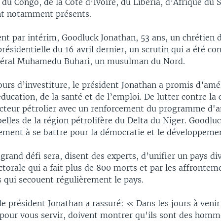
u Congo, de la Côte d’Ivoire, du Liberia, d’Afrique du 
nt notamment présents.
nt par intérim, Goodluck Jonathan, 53 ans, un chrétien 
 présidentielle du 16 avril dernier, un scrutin qui a été co
énéral Muhamedu Buhari, un musulman du Nord.
urs d’investiture, le président Jonathan a promis d’amél
éducation, de la santé et de l’emploi. De lutter contre la
ecteur pétrolier avec un renforcement du programme d'a
belles de la région pétrolifère du Delta du Niger. Goodlu
ement à se battre pour la démocratie et le développemen
grand défi sera, disent des experts, d’unifier un pays div
ctorale qui a fait plus de 800 morts et par les affrontem
s qui secouent régulièrement le pays.
e président Jonathan a rassuré: « Dans les jours à venir
 pour vous servir, doivent montrer qu'ils sont des homm