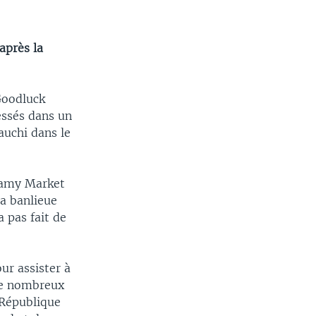
après la
Goodluck
essés dans un
auchi dans le
Mamy Market
a banlieue
a pas fait de
ur assister à
 De nombreux
 République