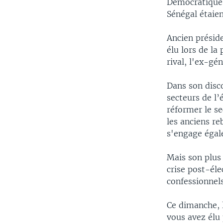
Démocratique d
Sénégal étaie
Ancien préside
élu lors de la
rival, l'ex-g
Dans son disco
secteurs de l’
réformer le s
les anciens re
s'engage égal
Mais son plus 
crise post-éle
confessionnel
Ce dimanche, l
vous avez élu