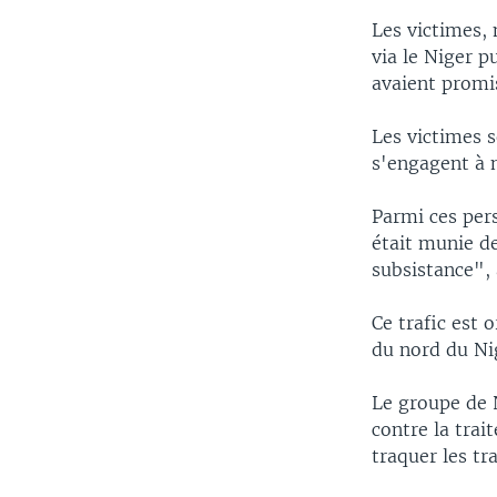
Les victimes,
via le Niger p
avaient promis
Les victimes s
s'engagent à n
Parmi ces per
était munie de
subsistance", 
Ce trafic est 
du nord du Nig
Le groupe de N
contre la trai
traquer les tr