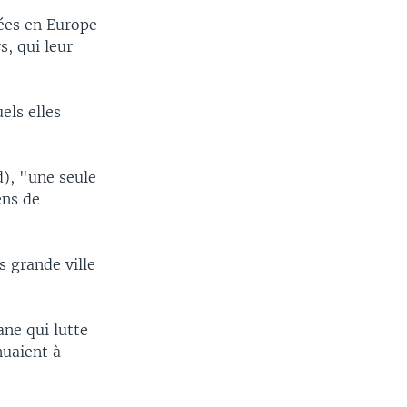
nées en Europe
s, qui leur
els elles
d), "une seule
ens de
s grande ville
ane qui lutte
nuaient à