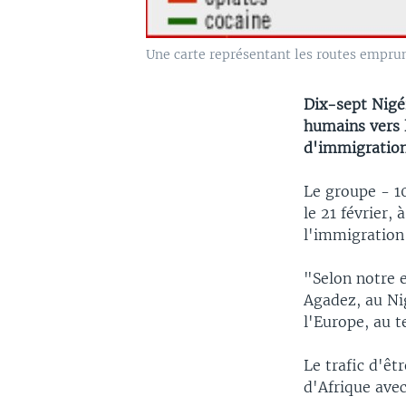
Une carte représentant les routes emprun
Dix-sept Nigér
humains vers l
d'immigration
Le groupe - 1
le 21 février,
l'immigration 
"Selon notre e
Agadez, au Nig
l'Europe, au 
Le trafic d'êt
d'Afrique avec