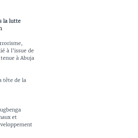
 la lutte
n
rrorisme,
é à l’issue de
 tenue à Abuja
a tête de la
lugbenga
naux et
 développement