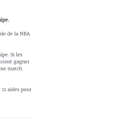
ipe.
nale de la NBA
pe. Si les
urront gagner
ième match
 11 aides pour