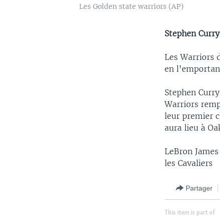
Les Golden state warriors (AP)
Stephen Curry
Les Warriors d
en l’emportan
Stephen Curry
Warriors remp
leur premier 
aura lieu à Oa
LeBron James 
les Cavaliers
Partager
This item is part of